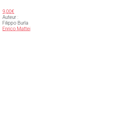
9,00
€
Auteur :
Filippo Burla
Enrico Mattei