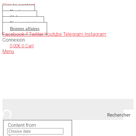
Skip to content
Boutique
S’abonner
Nous soutenir
Bonnes affaires
Facebook-f
Twitter
Youtube
Telegram
Instagram
Connexion
0,00
€
0
Cart
Menu
Rechercher
Content from