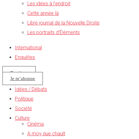
Les idées à l’endroit
Cette année là
Libre journal de la Nouvelle Droite
Les portraits d’Éléments
International
Enquêtes
Boutique
Je m’abonne
Idées / Débats
Politique
Société
Culture
Cinéma
A moy que chault