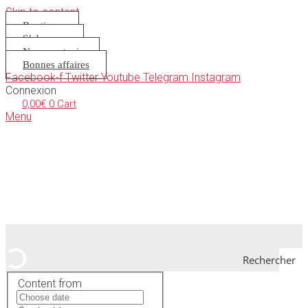
Skip to content
Boutique
S’abonner
Nous soutenir
Bonnes affaires
Facebook-f
Twitter
Youtube
Telegram
Instagram
Connexion
0,00
€
0
Cart
Menu
Rechercher
Content from