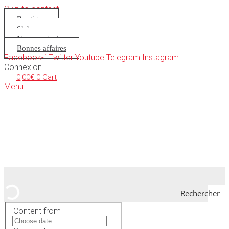
Skip to content
Boutique
S’abonner
Nous soutenir
Bonnes affaires
Facebook-f
Twitter
Youtube
Telegram
Instagram
Connexion
0,00
€
0
Cart
Menu
Rechercher
Content from