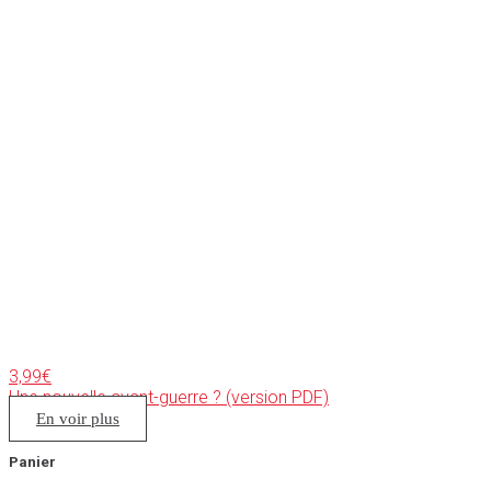
3,99
€
Une nouvelle avant-guerre ? (version PDF)
En voir plus
Panier