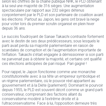
selon les chiffres de la chaîne publique NHK, le PLD obtenant
à lui seul une majorité de 316 sièges. Une augmentation
spectaculaire par rapport aux 232 sièges détenus
conjointement par le PLD et son partenaire de coalition avant
les élections. Partout au Japon, les gens ont bravé la neige
pour voter lors du premier scrutin organisé en plein hiver
depuis 36 ans.
Le succès foudroyant de Sanae Takaichi contraste fortement
avec le destin de ses deux prédécesseurs, sous lesquels le
parti avait perdu sa majorité parlementaire en raison de
scandales de corruption et de l’augmentation importante de
l’inflation. Takaichi s’était engagée à démissionner si son parti
ne parvenait pas à obtenir la majorité, et certains ont qualifié
ces élections anticipées de pari risqué. Pari gagné !
Pour rappel, le Japon fonctionne comme une monarchie
constitutionnelle avec à sa tête un empereur symbolique et
un régime parlementaire, où le pouvoir réel appartient au
gouvernement et à la Diète (parlement). Dominant le pourvoir
depuis 1955, le PLD est souvent décrit comme un grand parti
conservateur, comprenant des factions allant du
conservatisme modéré à l’extrême droite et à
l’ultraconservatisme. Face à lui, l’opposition demeure très