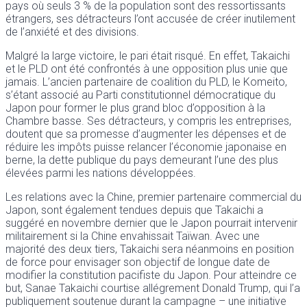
pays où seuls 3 % de la population sont des ressortissants
étrangers, ses détracteurs l’ont accusée de créer inutilement
de l’anxiété et des divisions.
Malgré la large victoire, le pari était risqué. En effet, Takaichi
et le PLD ont été confrontés à une opposition plus unie que
jamais. L’ancien partenaire de coalition du PLD, le Komeito,
s’étant associé au Parti constitutionnel démocratique du
Japon pour former le plus grand bloc d’opposition à la
Chambre basse. Ses détracteurs, y compris les entreprises,
doutent que sa promesse d’augmenter les dépenses et de
réduire les impôts puisse relancer l’économie japonaise en
berne, la dette publique du pays demeurant l’une des plus
élevées parmi les nations développées.
Les relations avec la Chine, premier partenaire commercial du
Japon, sont également tendues depuis que Takaichi a
suggéré en novembre dernier que le Japon pourrait intervenir
militairement si la Chine envahissait Taïwan. Avec une
majorité des deux tiers, Takaichi sera néanmoins en position
de force pour envisager son objectif de longue date de
modifier la constitution pacifiste du Japon. Pour atteindre ce
but, Sanae Takaichi courtise allégrement Donald Trump, qui l’a
publiquement soutenue durant la campagne – une initiative