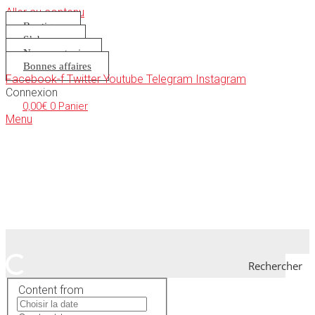
Aller au contenu
Boutique
S’abonner
Nous soutenir
Bonnes affaires
Facebook-f
Twitter
Youtube
Telegram
Instagram
Connexion
0,00
€
0
Panier
Menu
Rechercher
Content from