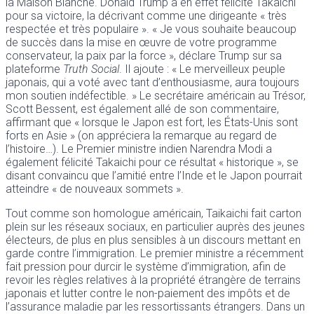
la Maison Blanche. Donald Trump a en effet félicité Takaichi
pour sa victoire, la décrivant comme une dirigeante « très
respectée et très populaire ». « Je vous souhaite beaucoup
de succès dans la mise en œuvre de votre programme
conservateur, la paix par la force », déclare Trump sur sa
plateforme
Truth Social
. Il ajoute : « Le merveilleux peuple
japonais, qui a voté avec tant d’enthousiasme, aura toujours
mon soutien indéfectible. » Le secrétaire américain au Trésor,
Scott Bessent, est également allé de son commentaire,
affirmant que « lorsque le Japon est fort, les États-Unis sont
forts en Asie » (on appréciera la remarque au regard de
l’histoire…). Le Premier ministre indien Narendra Modi a
également félicité Takaichi pour ce résultat « historique », se
disant convaincu que l’amitié entre l’Inde et le Japon pourrait
atteindre « de nouveaux sommets ».
Tout comme son homologue américain, Taikaichi fait carton
plein sur les réseaux sociaux, en particulier auprès des jeunes
électeurs, de plus en plus sensibles à un discours mettant en
garde contre l’immigration. Le premier ministre a récemment
fait pression pour durcir le système d’immigration, afin de
revoir les règles relatives à la propriété étrangère de terrains
japonais et lutter contre le non-paiement des impôts et de
l’assurance maladie par les ressortissants étrangers. Dans un