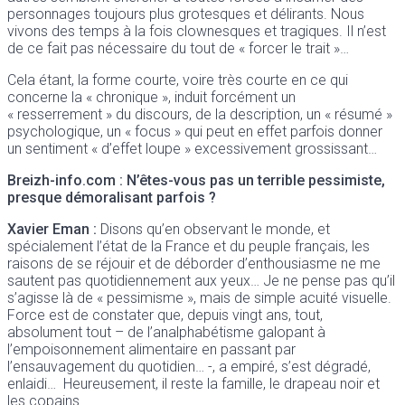
personnages toujours plus grotesques et délirants. Nous
vivons des temps à la fois clownesques et tragiques. Il n’est
de ce fait pas nécessaire du tout de « forcer le trait »…
Cela étant, la forme courte, voire très courte en ce qui
concerne la « chronique », induit forcément un
« resserrement » du discours, de la description, un « résumé »
psychologique, un « focus » qui peut en effet parfois donner
un sentiment « d’effet loupe » excessivement grossissant…
Breizh-info.com : N’êtes-vous pas un terrible pessimiste,
presque démoralisant parfois ?
Xavier Eman :
Disons qu’en observant le monde, et
spécialement l’état de la France et du peuple français, les
raisons de se réjouir et de déborder d’enthousiasme ne me
sautent pas quotidiennement aux yeux… Je ne pense pas qu’il
s’agisse là de « pessimisme », mais de simple acuité visuelle.
Force est de constater que, depuis vingt ans, tout,
absolument tout – de l’analphabétisme galopant à
l’empoisonnement alimentaire en passant par
l’ensauvagement du quotidien… -, a empiré, s’est dégradé,
enlaidi… Heureusement, il reste la famille, le drapeau noir et
les copains…