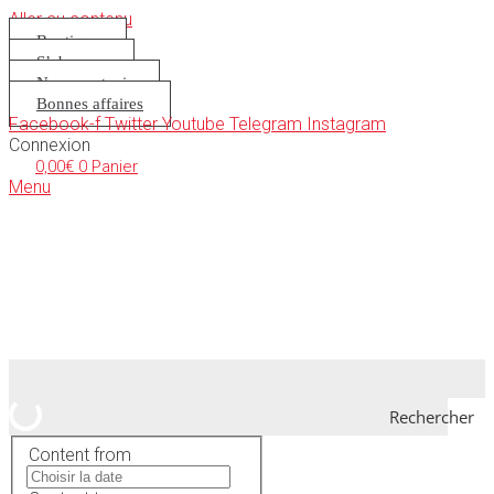
Aller au contenu
Boutique
S’abonner
Nous soutenir
Bonnes affaires
Facebook-f
Twitter
Youtube
Telegram
Instagram
Connexion
0,00
€
0
Panier
Menu
Rechercher
Content from