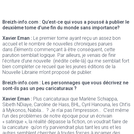
Breizh-info.com : Qu’est-ce qui vous a poussé à publier le
deuxième tome d’une fin du monde sans importance?
Xavier Eman :
Le premier tome ayant reçu un assez bon
accueil et le nombre de nouvelles chroniques parues
dans
Éléments
commençant à être conséquent, cette
parution semblait logique. Par ailleurs, je venais de finir
l’écriture d’une nouvelle (inédite celle-là) qui me semblait fort
bien compléter ce recueil que les jeunes éditions de la
Nouvelle Librairie m’ont proposé de publier.
Breizh-info.com : Les personnages que vous décrivez ne
sont-ils pas un peu caricaturaux ?
Xavier Eman :
Plus caricaturaux que Marlène Schiappa,
Sibeth NDiaye, Caroline de Hass, BHL, Cyril Hanouna, les Cht’is
à Mykonos, Nabila… ? Je n’ai pas l’impression… C’est même
l’un des problèmes de notre époque pour un écrivain
« satirique », la réalité dépasse la fiction, on voudrait faire de
la caricature qu’on n’y parviendrait plus tant les uns et les
autres semblent chercher à toutes forces à incarner des