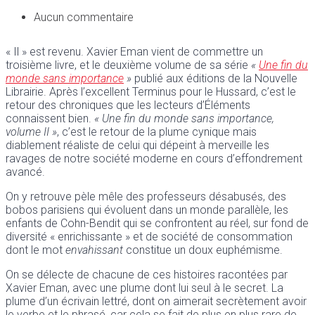
Aucun commentaire
« Il » est revenu. Xavier Eman vient de commettre un
troisième livre, et le deuxième volume de sa série
«
Une fin du
monde sans importance
»
publié aux éditions de la Nouvelle
Librairie. Après l’excellent Terminus pour le Hussard, c’est le
retour des chroniques que les lecteurs d’Éléments
connaissent bien.
« Une fin du monde sans importance,
volume II »
, c’est le retour de la plume cynique mais
diablement réaliste de celui qui dépeint à merveille les
ravages de notre société moderne en cours d’effondrement
avancé.
On y retrouve pèle mêle des professeurs désabusés, des
bobos parisiens qui évoluent dans un monde parallèle, les
enfants de Cohn-Bendit qui se confrontent au réel, sur fond de
diversité « enrichissante » et de société de consommation
dont le mot
envahissant
constitue un doux euphémisme.
On se délecte de chacune de ces histoires racontées par
Xavier Eman, avec une plume dont lui seul à le secret. La
plume d’un écrivain lettré, dont on aimerait secrètement avoir
le verbe et le phrasé, car cela se fait de plus en plus rare de