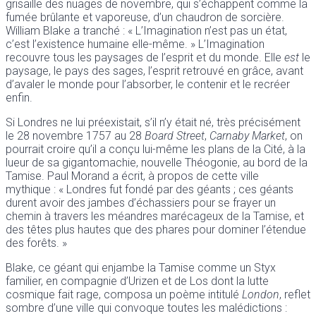
grisaille des nuages de novembre, qui s’échappent comme la
fumée brûlante et vaporeuse, d’un chaudron de sorcière.
William Blake a tranché : « L’Imagination n’est pas un état,
c’est l’existence humaine elle-même. » L’Imagination
recouvre tous les paysages de l’esprit et du monde. Elle
est
le
paysage, le pays des sages, l’esprit retrouvé en grâce, avant
d’avaler le monde pour l’absorber, le contenir et le recréer
enfin.
Si Londres ne lui préexistait, s’il n’y était né, très précisément
le 28 novembre 1757 au 28
Board Street
,
Carnaby Market
, on
pourrait croire qu’il a conçu lui-même les plans de la Cité, à la
lueur de sa gigantomachie, nouvelle Théogonie, au bord de la
Tamise. Paul Morand a écrit, à propos de cette ville
mythique : « Londres fut fondé par des géants ; ces géants
durent avoir des jambes d’échassiers pour se frayer un
chemin à travers les méandres marécageux de la Tamise, et
des têtes plus hautes que des phares pour dominer l’étendue
des forêts. »
Blake, ce géant qui enjambe la Tamise comme un Styx
familier, en compagnie d’Urizen et de Los dont la lutte
cosmique fait rage, composa un poème intitulé
London
, reflet
sombre d’une ville qui convoque toutes les malédictions :