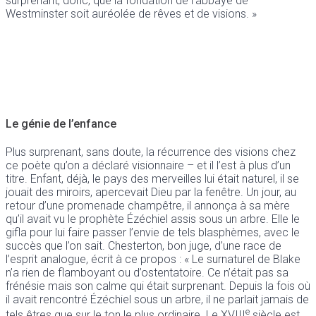
surprenant, donc, que la fondation de l’abbaye de
Westminster soit auréolée de rêves et de visions. »
Le génie de l’enfance
Plus surprenant, sans doute, la récurrence des visions chez
ce poète qu’on a déclaré visionnaire – et il l’est à plus d’un
titre. Enfant, déjà, le pays des merveilles lui était naturel, il se
jouait des miroirs, apercevait Dieu par la fenêtre. Un jour, au
retour d’une promenade champêtre, il annonça à sa mère
qu’il avait vu le prophète Ézéchiel assis sous un arbre. Elle le
gifla pour lui faire passer l’envie de tels blasphèmes, avec le
succès que l’on sait. Chesterton, bon juge, d’une race de
l’esprit analogue, écrit à ce propos : « Le surnaturel de Blake
n’a rien de flamboyant ou d’ostentatoire. Ce n’était pas sa
frénésie mais son calme qui était surprenant. Depuis la fois où
il avait rencontré Ézéchiel sous un arbre, il ne parlait jamais de
e
tels êtres que sur le ton le plus ordinaire. Le XVIII
siècle est