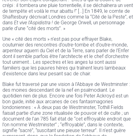
crépi : il tombera une pluie torrentielle, il se déchaînera un vent
de tempête et voilà le mur abattu !” […] En 1849, le comte de
Shaftesbury décrivait Londres comme la “Cité de la Peste”, et
dans
Et vive l’Aspidistra !
de George Orwell, un personnage
parle d’une “cité des morts”. »
Une « cité des morts » n’est pas pour effrayer Blake,
coutumier des rencontres d’outre-tombe et d’outre-monde,
arpenteur aguerri du Ciel et de la Terre, sans parler de l’Enfer
dont il semble parfois être l’architecte et le chef d’orchestre
tout uniment… Les spectres et les anges lui sont aussi
familiers que les pauvres hères qui traînent leurs lambeaux
d’existence dans leur pesant sac de chair.
Blake fut traversé par une vision à l’Abbaye de Westminster :
des moines descendant de la nef en psalmodiant. Le
quotidien rien de plus. Encore une fois Peter Ackroyd est un
bon guide, initié aux arcanes de ces fantasmagories
londoniennes : « À deux pas de Westminster, Tothill Fields
faisait partie d’une zone ritualisée de pouvoir et de culte ; un
document de l’an 785 fait état de “cet effroyable endroit que
l’on nomme Westminster” ; “effroyable”, dans le contexte,
signifie “sacré”, “suscitant une pieuse terreur”. Il n’est guère