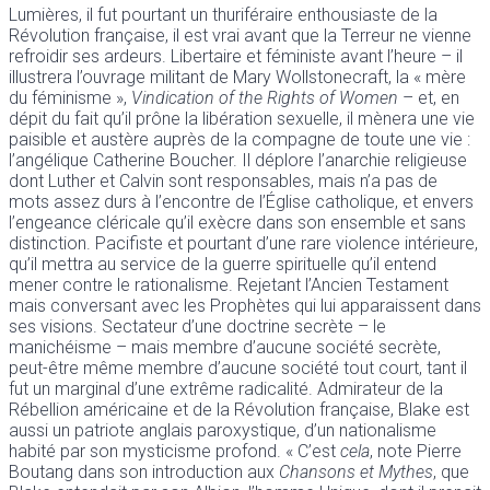
Lumières, il fut pourtant un thuriféraire enthousiaste de la
Révolution française, il est vrai avant que la Terreur ne vienne
refroidir ses ardeurs. Libertaire et féministe avant l’heure – il
illustrera l’ouvrage militant de Mary Wollstonecraft, la « mère
du féminisme »,
Vindication of the Rights of Women
– et, en
dépit du fait qu’il prône la libération sexuelle, il mènera une vie
paisible et austère auprès de la compagne de toute une vie :
l’angélique Catherine Boucher. Il déplore l’anarchie religieuse
dont Luther et Calvin sont responsables, mais n’a pas de
mots assez durs à l’encontre de l’Église catholique, et envers
l’engeance cléricale qu’il exècre dans son ensemble et sans
distinction. Pacifiste et pourtant d’une rare violence intérieure,
qu’il mettra au service de la guerre spirituelle qu’il entend
mener contre le rationalisme. Rejetant l’Ancien Testament
mais conversant avec les Prophètes qui lui apparaissent dans
ses visions. Sectateur d’une doctrine secrète – le
manichéisme – mais membre d’aucune société secrète,
peut-être même membre d’aucune société tout court, tant il
fut un marginal d’une extrême radicalité. Admirateur de la
Rébellion américaine et de la Révolution française, Blake est
aussi un patriote anglais paroxystique, d’un nationalisme
habité par son mysticisme profond. « C’est
cela
, note Pierre
Boutang dans son introduction aux
Chansons et Mythes
, que