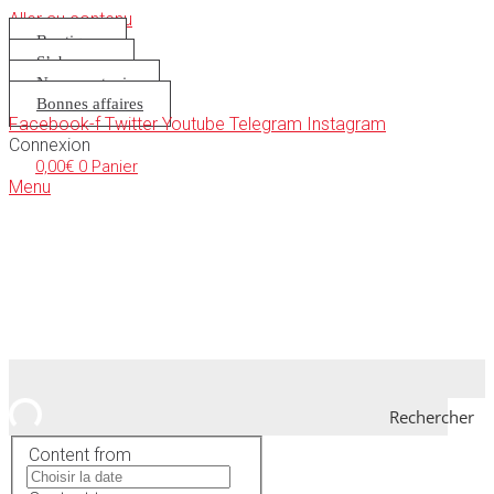
Aller au contenu
Boutique
S’abonner
Nous soutenir
Bonnes affaires
Facebook-f
Twitter
Youtube
Telegram
Instagram
Connexion
0,00
€
0
Panier
Menu
Rechercher
Content from