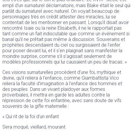
empli d’un surnaturel déclamatoire, mais Blake était le seul qui
parlât du surnaturel avec naturel. On voyait beaucoup de
personnages très en crédit attester des miracles, lui se
contentait de les mentionner en passant. Lorsqu’il disait avoir
rencontré Isaïe ou la reine Elisabeth, il ne le rapportait pas
tant comme un fait indiscutable que comme un événement si
banal qu’il ne prêtait pas même à discussion. Souverains et
prophètes descendaient du ciel ou surgissaient de l’enfer
pour poser devant lui, et il s’en plaignait sans manifester la
moindre surprise, comme s’il s’agissait seulement de
modèles professionnels qui lui causaient un peu de tracas. »
Ces visions surnaturelles procèdent d’une foi, mythique et
divine, qu’il reliera à l’enfance, comme Giambattista Vico
reliera la faculté d’imagination à l’enfance des hommes et
des peuples. Dans un vivant plaidoyer aux formes
proverbiales, il mettra en garde les adultes contre la
répression de cette foi enfantine, avec sans doute de vifs
souvenirs de la gifle maternelle :
« Qui rit de la foi d’un enfant
Sera moqué, vieillard, mourant.