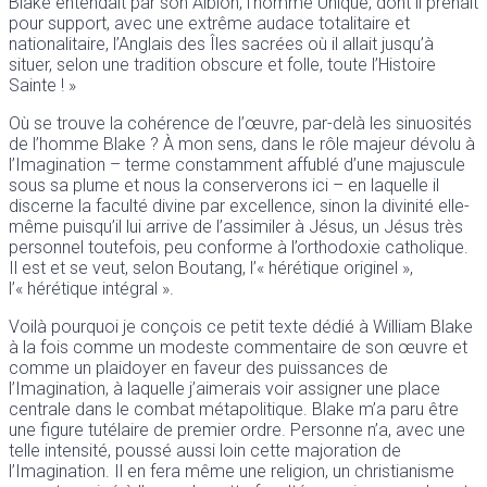
Blake entendait par son Albion, l’homme Unique, dont il prenait
pour support, avec une extrême audace totalitaire et
nationalitaire, l’Anglais des Îles sacrées où il allait jusqu’à
situer, selon une tradition obscure et folle, toute l’Histoire
Sainte ! »
Où se trouve la cohérence de l’œuvre, par-delà les sinuosités
de l’homme Blake ? À mon sens, dans le rôle majeur dévolu à
l’Imagination – terme constamment affublé d’une majuscule
sous sa plume et nous la conserverons ici – en laquelle il
discerne la faculté divine par excellence, sinon la divinité elle-
même puisqu’il lui arrive de l’assimiler à Jésus, un Jésus très
personnel toutefois, peu conforme à l’orthodoxie catholique.
Il est et se veut, selon Boutang, l’« hérétique originel »,
l’« hérétique intégral ».
Voilà pourquoi je conçois ce petit texte dédié à William Blake
à la fois comme un modeste commentaire de son œuvre et
comme un plaidoyer en faveur des puissances de
l’Imagination, à laquelle j’aimerais voir assigner une place
centrale dans le combat métapolitique. Blake m’a paru être
une figure tutélaire de premier ordre. Personne n’a, avec une
telle intensité, poussé aussi loin cette majoration de
l’Imagination. Il en fera même une religion, un christianisme