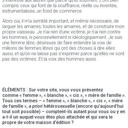
s’intéresse aux autres que parce qu’ils souffrent. L’ont bien
compris ceux qui font de la souffrance, réelle ou inventée,
instrumentalisée, un fond de commerce.
Alors oui, il m’a semblé important, et même nécessaire, de
larguer les amarres, toutes les amarres, et de construire mon
propre vaisseau. Je n’ai rien d’une victime, je n’ai rien contre
les hommes, ni personnellement ni idéologiquement. Je suis
une femme libre, désireuse de faire entendre la voix de
millions de femmes libres qui ont des choses à dire elles
aussi, et qu’on ne laisse pas s’exprimer parce qu’elles ne sont
pas des victimes. Et la voix des hommes aussi.
ÉLÉMENTS : Sur votre site, vous vous présentez
comme « femme », « blanche », « cis », « mère de famille ».
Tous ces termes – « femme », « blanche », « cis », « mère
de famille »,
a priori
hétérosexuelle (encore qu’aujourd’hui
tout soit possible) – comptent-ils autant pour vous ou y en
a-t-il un auquel vous êtes plus attachée et qui sera le
propre de votre maison d’édition ?