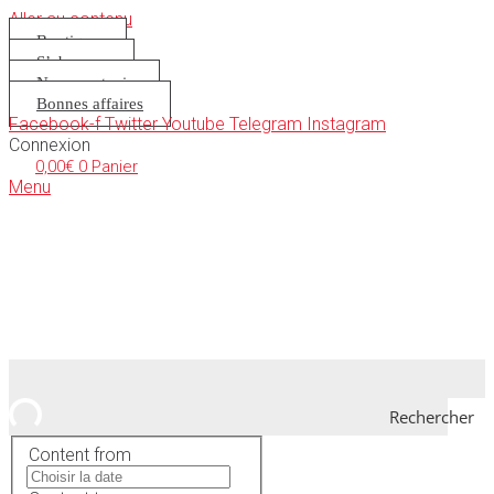
Aller au contenu
Boutique
S’abonner
Nous soutenir
Bonnes affaires
Facebook-f
Twitter
Youtube
Telegram
Instagram
Connexion
0,00
€
0
Panier
Menu
Rechercher
Content from