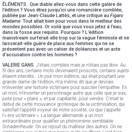
ÉLÉMENTS : Que diable allez-vous dans cette galère de
l’édition ? Vous étiez jusqu’ici une romancière comblée,
publiée par Jean-Claude Lattès, et une critique au
Figaro
Madame
. Tout allait bien pour vous dans le meilleur des
mondes possibles. Or voilà que vous vous jetez à l’eau,
dans la fosse aux requins. Pourquoi ? L’édition
mainstream surferait-elle trop sur la vague féministe et ne
laisserait-elle guère de place aux femmes qui ne se
présentent pas avec un cahier de doléances et un acte
d’accusation contre les hommes ?
VALERIE GANS.
J’étais comblée mais je n’étais pas libre. Au
fil des ans, certains mots devenaient proscrits, certains sujets
étaient interdits… Un jour mon éditrice, qui était pourtant une
grande dame de l’édition, m’a même dit que je devrais
m’inventer une histoire victimaire pour susciter l’empathie. En
un mot, m’inventer un personnage autre que celle que je suis,
juste pour « plaire », et par capillarité, pour vendre. C’était le
début de cette mouvance grotesque de la victimisation, qui
satisfait l’appétit voyeur de notre société, ce que j’appelle
l’« ère victimaire ». La langue allemande a un mot
extraordinaire pour qualifier un phénomène semblable :
Schadenfreude
. On se réjouit du malheur des autres. On ne