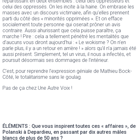
répartissant en deux ensembles : celui des oppresseurs et
celui des oppressés. On les incite à la haine. On embrase les
masses avec un discours victimaire, afin qu’elles prennent
parti du côté des « minorités opprimées ». Et on efface
socialement toute personne qui oserait prôner un avis
contraire. Aussi ahurissant que cela puisse paraître, ça
marche ! Pire : cela a tellement pénétré les mentalités que
d’aucuns vous diront aujourd’hui : « Le wokisme ? On n’en
parle plus, il y a un retour en arrière ! » alors qu’il n’a jamais été
aussi présent. Simplement, tel un virus, il nous a infectés, et
poursuit désormais ses dommages de l’intérieur.
C’est, pour reprendre l’expression géniale de Mathieu Bock-
Côté, le totalitarisme sans le goulag.
Pas de ça chez Une Autre Voix !
ÉLÉMENTS : Que vous inspirent toutes ces « affaires », de
Polanski à Depardieu, en passant par dix autres mâles
blancs de plus de 50 ans ?