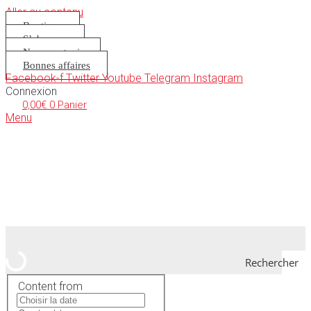
Aller au contenu
Boutique
S’abonner
Nous soutenir
Bonnes affaires
Facebook-f
Twitter
Youtube
Telegram
Instagram
Connexion
0,00
€
0
Panier
Menu
Rechercher
Content from