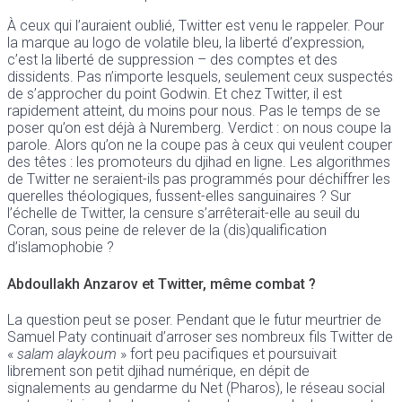
À ceux qui l’auraient oublié, Twitter est venu le rappeler. Pour
la marque au logo de volatile bleu, la liberté d’expression,
c’est la liberté de suppression – des comptes et des
dissidents. Pas n’importe lesquels, seulement ceux suspectés
de s’approcher du point Godwin. Et chez Twitter, il est
rapidement atteint, du moins pour nous. Pas le temps de se
poser qu’on est déjà à Nuremberg. Verdict : on nous coupe la
parole. Alors qu’on ne la coupe pas à ceux qui veulent couper
des têtes : les promoteurs du djihad en ligne. Les algorithmes
de Twitter ne seraient-ils pas programmés pour déchiffrer les
querelles théologiques, fussent-elles sanguinaires ? Sur
l’échelle de Twitter, la censure s’arrêterait-elle au seuil du
Coran, sous peine de relever de la (dis)qualification
d’islamophobie ?
Abdoullakh Anzarov et Twitter, même combat ?
La question peut se poser. Pendant que le futur meurtrier de
Samuel Paty continuait d’arroser ses nombreux fils Twitter de
«
salam alaykoum
» fort peu pacifiques et poursuivait
librement son petit djihad numérique, en dépit de
signalements au gendarme du Net (Pharos), le réseau social