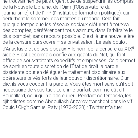
ne trouvait rien de plus urgent que de suspendre les comptes
de la Nouvelle Librairie, de l’Ojim (l’Observatoire du
journalisme) et de l’IFP (l’Institut de formation politique), qui
perturbent le sommeil des maîtres du monde. Cela fait
quelque temps que les réseaux sociaux clôturent à tout-va
des comptes, déréférencent tous azimuts, dans l’arbitraire le
plus complet, sans recours possible. C’est là une nouvelle ère
de la censure qui s’ouvre – sa privatisation. Le sale boulot
e
d’Anastasie et de ses ciseaux – le nom de la censure au XIX
siècle – est désormais confié aux géants du Net, qui font
office de sous-traitants expéditifs et empressés. Cela permet
de sortir en toute discrétion de l’État de droit la parole
dissidente pour en déléguer le traitement disciplinaire aux
opérateurs privés forts de leur pouvoir discrétionnaire. D’un
clic, ils vous coupent la parole. Vous êtes mort sans qu’il soit
nécessaire de vous tuer. Le crime parfait, comme eût dit
Baudrillard, celui qui n’a pas eu lieu. Pendant ce temps-là, les
djihadistes comme Abdoullakh Anzarov tranchent dans le vif.
Couic ! Ci-gît Samuel Paty (1973-2020) : Twitter m’a tuer !