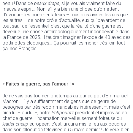
beau ! Dans de
beaux draps
, si je voulais vraiment faire du
mauvais esprit… Non, s’il y a bien une chose qu’omettent
d’évoquer les commentateurs – tous plus avisés les uns que
les autres – de notre drôle d’actualité, eux qui bavardent de
tout sauf de l’essentiel, c’est que la réalité d’une guerre est
devenue une chose anthropologiquement inconcevable dans
la France de 2025. Il faudrait imaginer l’exode de 40 avec des
trottinettes électriques… Ça pourrait les mener très loin tout
ça, nos Français !
« Faites la guerre, pas l’amour ! »
Je ne vais pas tourner longtemps autour du pot d’Emmanuel
Macron – il y a suffisamment de gens que ce genre de
besognes par très recommandables intéressent –, mais c’est
bien lui – oui lui –, notre
Schpountz
présidentiel improvisé en
chef de guerre, l’incarnation merveilleusement foireuse du
leader
cheap
européen, c’est lui qui a mis le feu aux poudres
dans son allocution télévisée du 5 mars dernier ! Je veux bien