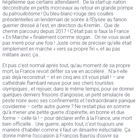
hégélienne que certains attendaient… De la
start-up nation
déconstruite en petits morceaux au retour en grande pompe
du
patrouillotisme
! Du bleu-blanc-rouge des couilles
présidentielles un lendemain de soirée à l’Élysée au fanion
guerrier dressé à l’est, en direction du Kremlin… Que de
chemin parcouru depuis 2017 ! C’était pas si faux la France
« En Marche » finalement comme slogan… On ne vous avait
pas menti pour une fois ! Juste omis de préciser qu’elle était
simplement en marche « vers sa propre fin », et au pas
militaire avec ça…
Et puis c’est normal après tout, qu’au moment de sa propre
mort, la France revoit défiler sa vie en accéléré… N’a-t-elle
pas déjà reconstruit – et en cinq ans s’il vous plaît ! – une
cathédrale flambant neuve pour ses chers touristes
olympiques ; et rejouer, dans le même temps, pour se donner
quelques derniers frissons d’angoisse, un petit simulacre de
peste noire avec ses confinements et l’extraordinaire panique
covidienne – cette autre
guerre
? Ne restait plus en somme
qu’à mener une petite guerre d’opérette, en bonne et due
forme – celle-là ! – pour déclarer enfin à la France, une mort
bien officielle… Une guerre, après tout, c’est toujours une
manière d’habiller comme il faut un désastre inéluctable. Ça
donne même l’occasion à François Bayrou d’ouvrir sa