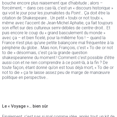
bouche encore plus niaisement que d’habitude ; alors –
forcément, – dans ces cas-là, c’est un « discours historique »
qui voit le jour pour les journalistes du
Point
… Ça doit être la
citation de Shakespeare… Un petit « toubi or not toubi »,
même avec l’accent de Jean-Michel Aphatie, ça fait toujours
son effet sur des cultureux semi-débiles de centre-droit… Et
puis encore le coup du « grand basculement du monde »
avec ça – et bien ficelé, pour la millième fois ! – quand la
France n’est plus qu’une petite balançoire mal fréquentée à la
périphérie du globe… Mais non, François, c’est « To die or not
to die » désormais, c’est ça la grande question
shakespearienne du moment ! Comment c’est possible d’être
aussi con et ne rien comprendre à ce point-là, à la fin ? De
toute façon, étant donné qu’on est tous déjà mort, « To die or
not to die » ça te laisse assez peu de marge de manœuvre
politique en perspective…
Le « Voyage »… bien sûr
Finalement, c’est pas si mal comme idée, après tout, un kit de