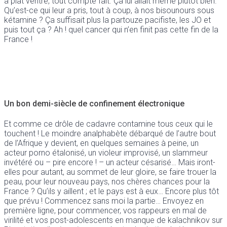
à plat ventre, tout compte fait. Ça lui allait même plutôt bien.
Qu’est-ce qui leur a pris, tout à coup, à nos bisounours sous
kétamine ? Ça suffisait plus la partouze pacifiste, les JO et
puis tout ça ? Ah ! quel cancer qui n’en finit pas cette fin de la
France !
Un bon demi-siècle de confinement électronique
Et comme ce drôle de cadavre contamine tous ceux qui le
touchent ! Le moindre analphabète débarqué de l’autre bout
de l’Afrique y devient, en quelques semaines à peine, un
acteur porno étalonisé, un violeur improvisé, un slammeur
invétéré ou – pire encore ! – un acteur césarisé… Mais iront-
elles pour autant, au sommet de leur gloire, se faire trouer la
peau, pour leur nouveau pays, nos chères chances pour la
France ? Qu’ils y aillent ; et le pays est à eux… Encore plus tôt
que prévu ! Commencez sans moi la partie… Envoyez en
première ligne, pour commencer, vos rappeurs en mal de
virilité et vos post-adolescents en manque de kalachnikov sur