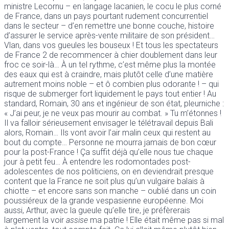
ministre Lecornu – en langage lacanien, le cocu le plus corné
de France, dans un pays pourtant rudement concurrentiel
dans le secteur – d’en remettre une bonne couche, histoire
d’assurer le service après-vente militaire de son président…
Vlan, dans vos gueules les bouseux ! Et tous les spectateurs
de France 2 de recommencer à chier doublement dans leur
froc ce soir-là… À un tel rythme, c’est même plus la montée
des eaux qui est à craindre, mais plutôt celle d’une matière
autrement moins noble – et ô combien plus odorante ! – qui
risque de submerger fort liquidement le pays tout entier ! Au
standard, Romain, 30 ans et ingénieur de son état, pleurniche :
« J’ai peur, je ne veux pas mourir au combat. » Tu m’étonnes !
Il va falloir sérieusement envisager le télétravail depuis Bali
alors, Romain… Ils vont avoir l’air malin ceux qui restent au
bout du compte… Personne ne mourra jamais de bon cœur
pour la post-France ! Ça suffit déjà qu’elle nous tue chaque
jour à petit feu… À entendre les rodomontades post-
adolescentes de nos politiciens, on en deviendrait presque
content que la France ne soit plus qu’un vulgaire balais à
chiotte – et encore sans son manche – oublié dans un coin
poussiéreux de la grande vespasienne européenne. Moi
aussi, Arthur, avec la gueule qu’elle tire, je préfèrerais
largement la voir
assise
ma patrie ! Elle était même pas si mal