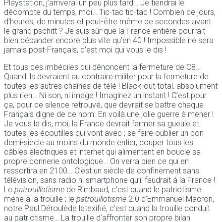
Playstation, j’arriverai un peu plus tard… Je tiendrai le
décompte du temps, moi… Tic-tac tic-tac ! Combien de jours,
d’heures, de minutes et peut-être même de secondes avant
le grand pschitt ? Je suis sûr que la France entière pourrait
bien débander encore plus vite qu’en 40 ! Impossible ne sera
jamais post-Français, c’est moi qui vous le dis !
Et tous ces imbéciles qui dénoncent la fermeture de C8…
Quand ils devraient au contraire militer pour la fermeture de
toutes les autres chaînes de télé ! Black-out total, absolument
plus rien… Ni son, ni image ! Imaginez un instant ! C’est pour
ça, pour ce silence retrouvé, que devrait se battre chaque
Français digne de ce nom. En voilà une jolie guerre à mener !
Je vous le dis, moi, la France devrait fermer sa gueule et
toutes les écoutilles qui vont avec ; se faire oublier un bon
demi-siècle au moins du monde entier, couper tous les
câbles électriques et internet qui alimentent en boucle sa
propre connerie ontologique… On verra bien ce qui en
ressortira en 2100… C’est un siècle de confinement sans
télévision, sans radio ni smartphone qu’il faudrait à la France !
Le
patrouillotisme
de Rimbaud, c’est quand le patriotisme
mène à la trouille ; le
patrouillotisme
2.0 d’Emmanuel Macron,
notre Paul Déroulède latexifié, c’est quand la trouille conduit
au patriotisme… La trouille d’affronter son propre bilan