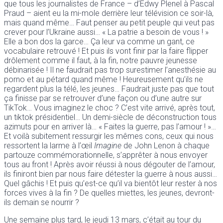
que tous les journalistes de France – d’Edwy Plenel à Pascal
Praud – aient eu la mi-mole derrière leur télévision ce soir-là,
mais quand même… Faut penser au petit peuple qui veut pas
crever pour l’Ukraine aussi… « La patrie a besoin de vous ! »
Elle a bon dos la garce… Ça leur va comme un gant, ce
vocabulaire retrouvé ! Et puis ils vont finir par la faire flipper
drôlement comme il faut, à la fin, notre pauvre jeunesse
débinarisée ! Il ne faudrait pas trop surestimer l’anesthésie au
porno et au pétard quand même ! Heureusement qu’ils ne
regardent plus la télé, les jeunes… Faudrait juste pas que tout
ça finisse par se retrouver d’une façon ou d’une autre sur
TikTok… Vous imaginez le choc ? C’est vite arrivé, après tout,
un tiktok présidentiel… Un demi-siècle de déconstruction tous
azimuts pour en arriver là… « Faites la guerre, pas l’amour ! »…
Et voilà subitement ressurgir les mêmes cons, ceux qui nous
ressortent la larme à l’œil
Imagine
de John Lenon à chaque
partouze commémorationnelle, s’apprêter à nous envoyer
tous au front ! Après avoir réussi à nous dégouter de l’amour,
ils finiront bien par nous faire détester la guerre à nous aussi…
Quel gâchis ! Et puis qu’est-ce qu’il va bientôt leur rester à nos
forces vives à la fin ? De quelles miettes, les jeunes, devront-
ils demain se nourrir ?
Une semaine plus tard, le jeudi 13 mars, c’était au tour du