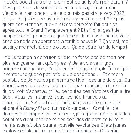
modèle social va s’effondrer ? Est-ce qu’ils s’en remettront ?
C’est pas sûr… Je souhaite bien du courage à celui qui
viendra leur annoncer… Je ne courrais pas si vite vers 2027,
moi, à leur place… Vous me direz, il y en aura peut-être plus
guère des Français, d’ici-là ? C’est peut-être fait pour ça,
après tout, le Grand Remplacement ? Et s’il changeait de
peuple exprès pour éviter que l’ancien leur fasse une nouvelle
crise de nerfs en apprenant la terrible nouvelle ? Ça y est, moi
aussi je me mets à complotiser… Ça doit être l’air du temps !
Et puis tout ça à condition qu’elle ne fasse pas de mort non
plus leur guerre, tant qu’on y est ? Je le vois venir gros
comme une maison ; c’est bien les Français ça, ils finiront par
inventer une guerre patriotique « à conditions »… Et encore
pas plus de 35 heures par semaine ! Non, pas une de plus ! Ou
sinon, payée double… J’ose même pas imaginer la question
du pouvoir d’achat au milieu de toutes ces histoires d’un autre
âge… Vous les imaginez, vous, les néo-Français au
rationnement ? À partir de maintenant, vous ne serez plus
abonné à
Disney Plus
qu’un mois sur deux… Combien de
drames en perspective ! Et encore, je ne parle même pas des
coupures d’eau chaude et des pénuries de pots de Nutella… Il
ne manquerait plus qu’une nouvelle révolte des Gilets jaunes
explose en pleine Troisième Guerre mondiale… On serait