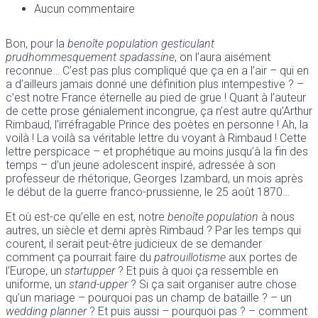
Aucun commentaire
Bon, pour la
benoîte population gesticulant
prudhommesquement spadassine
, on l’aura aisément
reconnue… C’est pas plus compliqué que ça en a l’air – qui en
a d’ailleurs jamais donné une définition plus intempestive ? –
c’est notre France éternelle au pied de grue ! Quant à l’auteur
de cette prose génialement incongrue, ça n’est autre qu’Arthur
Rimbaud, l’irréfragable Prince des poètes en personne ! Ah, la
voilà ! La voilà sa véritable lettre du voyant à Rimbaud ! Cette
lettre perspicace – et prophétique au moins jusqu’à la fin des
temps – d’un jeune adolescent inspiré, adressée à son
professeur de rhétorique, Georges Izambard, un mois après
le début de la guerre franco-prussienne, le 25 août 1870…
Et où est-ce qu’elle en est, notre
benoîte population
à nous
autres, un siècle et demi après Rimbaud ? Par les temps qui
courent, il serait peut-être judicieux de se demander
comment ça pourrait faire du
patrouillotisme
aux portes de
l’Europe, un
startupper
? Et puis à quoi ça ressemble en
uniforme, un
stand-upper
? Si ça sait organiser autre chose
qu’un mariage – pourquoi pas un champ de bataille ? – un
wedding planner
? Et puis aussi – pourquoi pas ? – comment