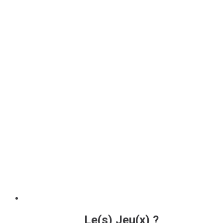
Le(s) Jeu(x) ?