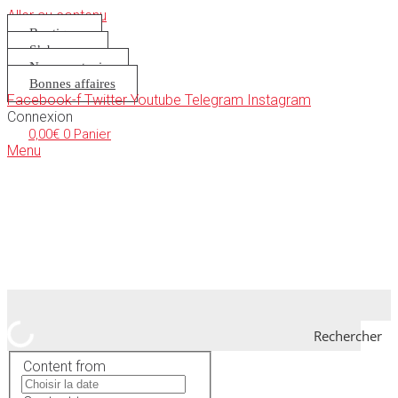
Aller au contenu
Boutique
S’abonner
Nous soutenir
Bonnes affaires
Facebook-f
Twitter
Youtube
Telegram
Instagram
Connexion
0,00
€
0
Panier
Menu
Rechercher
Content from