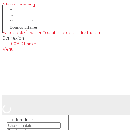
Aller au contenu
Boutique
S’abonner
Nous soutenir
Bonnes affaires
Facebook-f
Twitter
Youtube
Telegram
Instagram
Connexion
0,00
€
0
Panier
Menu
Content from