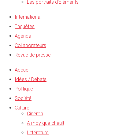
Les portraits d’Éléments
International
Enquêtes
Agenda
Collaborateurs
Revue de presse
Accueil
Idées / Débats
Politique
Société
Culture
Cinéma
A moy que chault
Littérature