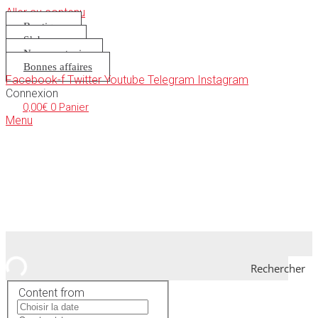
Aller au contenu
Boutique
S’abonner
Nous soutenir
Bonnes affaires
Facebook-f
Twitter
Youtube
Telegram
Instagram
Connexion
0,00
€
0
Panier
Menu
Rechercher
Content from