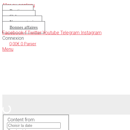
Aller au contenu
Boutique
S’abonner
Nous soutenir
Bonnes affaires
Facebook-f
Twitter
Youtube
Telegram
Instagram
Connexion
0,00
€
0
Panier
Menu
Content from