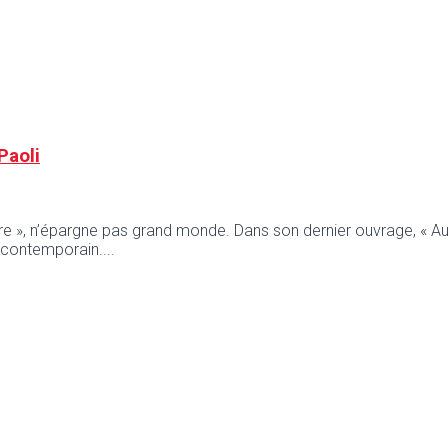
Paoli
re », n’épargne pas grand monde. Dans son dernier ouvrage, « Aux so
s contemporain.