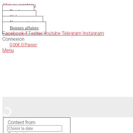
Aller au contenu
Boutique
S’abonner
Nous soutenir
Bonnes affaires
Facebook-f
Twitter
Youtube
Telegram
Instagram
Connexion
0,00
€
0
Panier
Menu
Content from