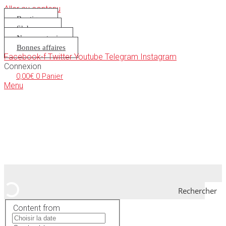
Aller au contenu
Boutique
S’abonner
Nous soutenir
Bonnes affaires
Facebook-f
Twitter
Youtube
Telegram
Instagram
Connexion
0,00
€
0
Panier
Menu
Rechercher
Content from