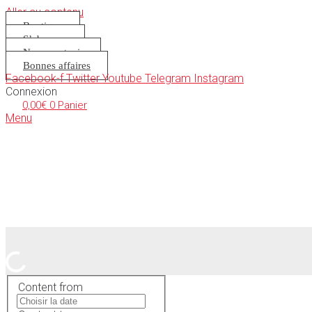
Aller au contenu
Boutique
S’abonner
Nous soutenir
Bonnes affaires
Facebook-f
Twitter
Youtube
Telegram
Instagram
Connexion
0,00
€
0
Panier
Menu
Content from