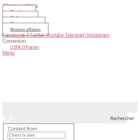
Aller au contenu
Boutique
S’abonner
Nous soutenir
Bonnes affaires
Facebook-f
Twitter
Youtube
Telegram
Instagram
Connexion
0,00
€
0
Panier
Menu
Rechercher
Content from