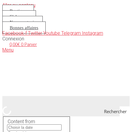
Aller au contenu
Boutique
S’abonner
Nous soutenir
Bonnes affaires
Facebook-f
Twitter
Youtube
Telegram
Instagram
Connexion
0,00
€
0
Panier
Menu
Rechercher
Content from