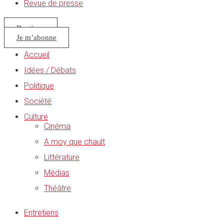
Revue de presse
Boutique
Je m’abonne
Accueil
Idées / Débats
Politique
Société
Culture
Cinéma
A moy que chault
Littérature
Médias
Théâtre
Entretiens