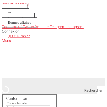
Aller au contenu
Boutique
S’abonner
Nous soutenir
Bonnes affaires
Facebook-f
Twitter
Youtube
Telegram
Instagram
Connexion
0,00
€
0
Panier
Menu
Rechercher
Content from