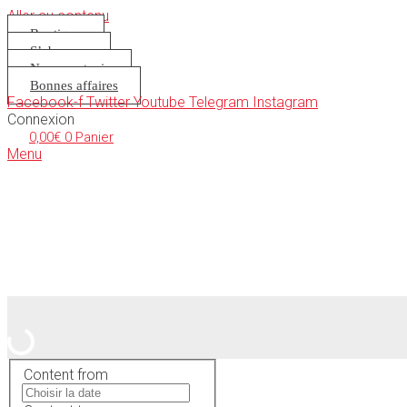
Aller au contenu
Boutique
S’abonner
Nous soutenir
Bonnes affaires
Facebook-f
Twitter
Youtube
Telegram
Instagram
Connexion
0,00
€
0
Panier
Menu
Content from