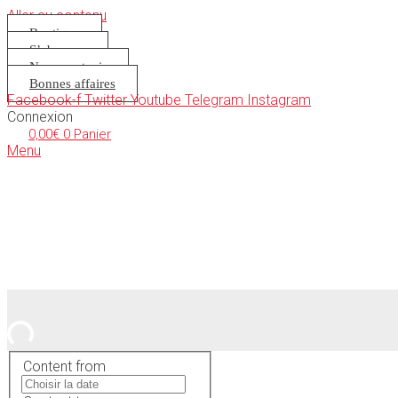
Aller au contenu
Boutique
S’abonner
Nous soutenir
Bonnes affaires
Facebook-f
Twitter
Youtube
Telegram
Instagram
Connexion
0,00
€
0
Panier
Menu
Content from