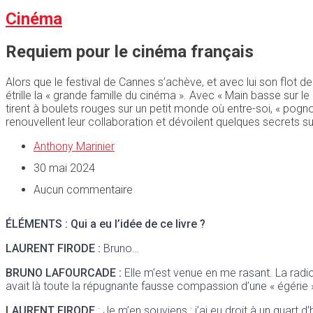
Cinéma
Requiem pour le cinéma français
Alors que le festival de Cannes s’achève, et avec lui son flot
étrille la « grande famille du cinéma ». Avec « Main basse sur l
tirent à boulets rouges sur un petit monde où entre-soi, « pog
renouvellent leur collaboration et dévoilent quelques secrets su
Anthony Marinier
30 mai 2024
Aucun commentaire
ÉLÉMENTS : Qui a eu l’idée de ce livre ?
LAURENT FIRODE :
Bruno…
BRUNO LAFOURCADE :
Elle m’est venue en me rasant. La radio
avait là toute la répugnante fausse compassion d’une « égérie »
LAURENT FIRODE
: Je m’en souviens : j’ai eu droit à un quart