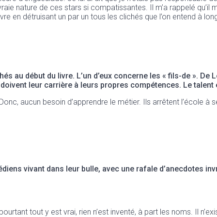
vraie nature de ces stars si compatissantes. Il m’a rappelé qu’il m
ce livre en détruisant un par un tous les clichés que l’on entend à lo
és au début du livre. L’un d’eux concerne les « fils-de ».
De L
doivent leur carrière à leurs propres compétences. Le talent e
as. Donc, aucun besoin d’apprendre le métier. Ils arrêtent l’école 
iens vivant dans leur bulle, avec une rafale d’anecdotes inv
urtant tout y est vrai, rien n’est inventé, à part les noms. Il n’