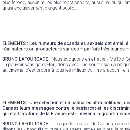
plus féroce, aucun milieu plus réactionnaire, aucun milieu qui p
quasi exclusivement d’argent public…
ÉLÉMENTS : Les rumeurs de scandales sexuels ont émaillé le
réalisateurs ou producteurs sur des – parfois très jeunes –
BRUNO LAFOURCADE :
Nous évoquons en effet le « MeToo-Garç
un pouvoir sans garde-fou, donc avec une soumission ambiguë,
au cinéma, c’est propre à tous les milieux où il n’y a aucun frein
ÉLÉMENTS : Une sélection et un palmarès ultra politisés, de
Cannes leurs messages contre le patriarcat et les discrimi
qui était la vitrine de la France, est-il devenu la grand-me
BRUNO LAFOURCADE :
Plus que le Festival de Cannes, ou les 
disons les « produits culturels » au sens large (les livres, la mu