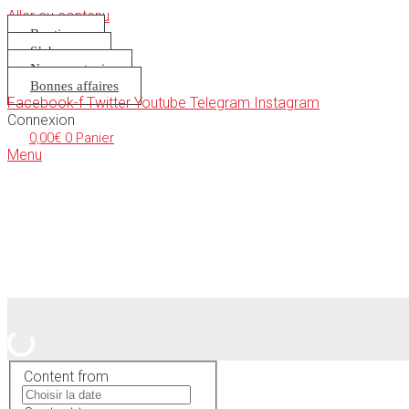
Aller au contenu
Boutique
S’abonner
Nous soutenir
Bonnes affaires
Facebook-f
Twitter
Youtube
Telegram
Instagram
Connexion
0,00
€
0
Panier
Menu
Content from