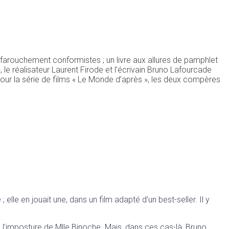
 farouchement conformistes ; un livre aux allures de pamphlet
 le réalisateur Laurent Firode et l’écrivain Bruno Lafourcade
pour la série de films « Le Monde d’après », les deux compères
lle en jouait une, dans un film adapté d’un best-seller. Il y
 de l’imposture de Mlle Binoche. Mais, dans ces cas-là, Bruno