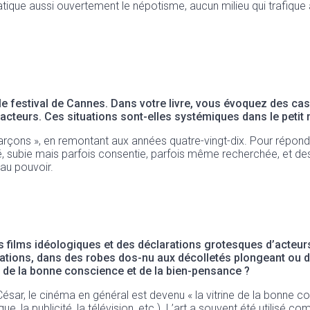
ratique aussi ouvertement le népotisme, aucun milieu qui trafique
 festival de Cannes. Dans votre livre, vous évoquez des cas
 acteurs. Ces situations sont-elles systémiques dans le peti
ons », en remontant aux années quatre-vingt-dix. Pour répondre à 
 subie mais parfois consentie, parfois même recherchée, et des
 au pouvoir.
s films idéologiques et des déclarations grotesques d’acteur
nations, dans des robes dos-nu aux décolletés plongeant ou 
sse de la bonne conscience et de la bien-pensance ?
César, le cinéma en général est devenu « la vitrine de la bonne co
sique, la publicité, la télévision, etc.). L’art a souvent été utili