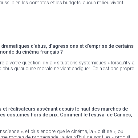
 aussi bien les comptes et les budgets, aucun milieu vivant
 dramatiques d’abus, d’agressions et d’emprise de certains
t monde du cinéma français ?
votre question, il y a « situations systémiques » lorsqu’il y a
 abus qu’aucune morale ne vient endiguer. Ce n’est pas propre
s et réalisateurs assénant depuis le haut des marches de
des costumes hors de prix. Comment le festival de Cannes,
nscience », et plus encore que le cinéma, la « culture », ou
sé comme moyen de propagande ; aujourd’hui, ce sont les « produit