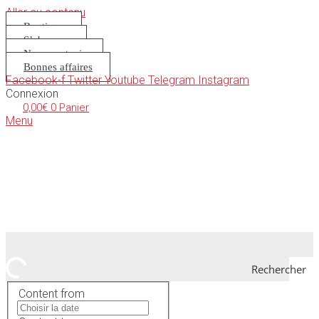
Aller au contenu
Boutique
S’abonner
Nous soutenir
Bonnes affaires
Facebook-f
Twitter
Youtube
Telegram
Instagram
Connexion
0,00
€
0
Panier
Menu
Rechercher
Content from