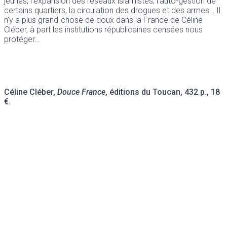
jeunes, l’expansion des réseaux islamistes, l’auto-gestion de
certains quartiers, la circulation des drogues et des armes… Il
n’y a plus grand-chose de doux dans la France de Céline
Cléber, à part les institutions républicaines censées nous
protéger…
Céline Cléber,
Douce France
, éditions du Toucan, 432 p., 18
€.