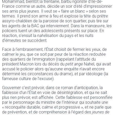
Mohammad, bientôt la trentaine, barbu rigoriste d’Île-de-
France comme un autre, décide un soir d’été d’impressionner
ses amis plus jeunes. Il veut se « faire un blanc » selon ses
termes. Il prend son arme à feu et explose la tête du prêtre
assyro-chaldéen de la paroisse de son quartier, puis tire sur
les agents de la BAC qui interviennent. Dans la manœuvre, les
policiers tuent un des adolescents présents sur place. En
réaction, s’ensuit la
nahélisation
du pays et les nuits
d’émeutes se succèdent.
Face à l’embrasement, l’État choisit de fermer les yeux, de
calmer le jeu, que ce soit par peur de la réaction redoutée
des quartiers de l’immigration (rappelant l’attitude du
président Macron lors du décès du
petit ange
Nahel, qui avait
accusé le policier alors qu’aucune enquête n’avait encore
déterminé les circonstances du drame), et par idéologie (la
fameuse culture de l’excuse).
Gouverner c’est prévoir, dans ce roman d’anticipation, la
faiblesse d’un l’État en voie de désintégration, et qui ne sait
plus rien prévoir, est affichée. Cette faiblesse est personnifiée
par le personnage du ministre de l’Intérieur qui souhaite une
« reconquête durable, calme et progressive », et ne parle que
de prévention, et de compréhension à l’égard des
jeunes de