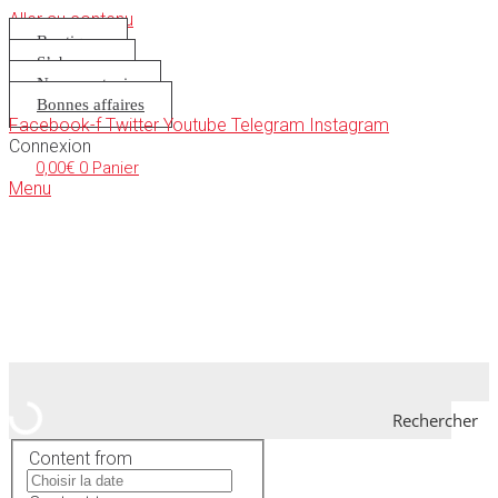
Aller au contenu
Boutique
S’abonner
Nous soutenir
Bonnes affaires
Facebook-f
Twitter
Youtube
Telegram
Instagram
Connexion
0,00
€
0
Panier
Menu
Rechercher
Content from