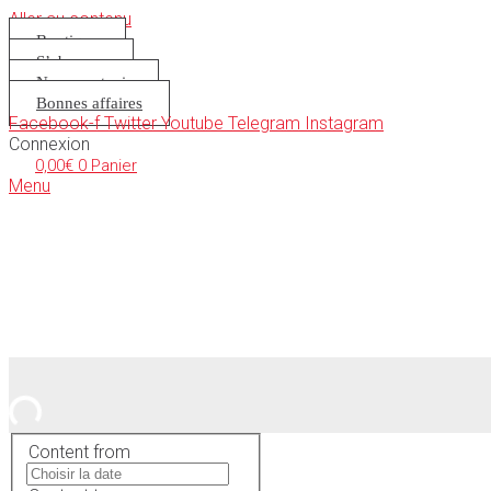
Aller au contenu
Boutique
S’abonner
Nous soutenir
Bonnes affaires
Facebook-f
Twitter
Youtube
Telegram
Instagram
Connexion
0,00
€
0
Panier
Menu
Content from