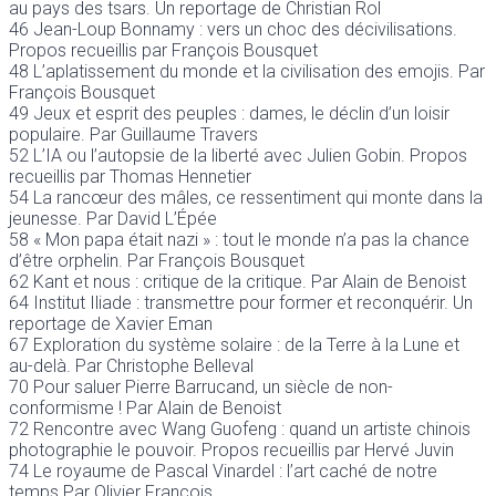
au pays des tsars. Un reportage de Christian Rol
46 Jean-Loup Bonnamy : vers un choc des décivilisations.
Propos recueillis par François Bousquet
48 L’aplatissement du monde et la civilisation des emojis. Par
François Bousquet
49 Jeux et esprit des peuples : dames, le déclin d’un loisir
populaire. Par Guillaume Travers
52 L’IA ou l’autopsie de la liberté avec Julien Gobin. Propos
recueillis par Thomas Hennetier
54 La rancœur des mâles, ce ressentiment qui monte dans la
jeunesse. Par David L’Épée
58 « Mon papa était nazi » : tout le monde n’a pas la chance
d’être orphelin. Par François Bousquet
62 Kant et nous : critique de la critique. Par Alain de Benoist
64 Institut Iliade : transmettre pour former et reconquérir. Un
reportage de Xavier Eman
67 Exploration du système solaire : de la Terre à la Lune et
au-delà. Par Christophe Belleval
70 Pour saluer Pierre Barrucand, un siècle de non-
conformisme ! Par Alain de Benoist
72 Rencontre avec Wang Guofeng : quand un artiste chinois
photographie le pouvoir. Propos recueillis par Hervé Juvin
74 Le royaume de Pascal Vinardel : l’art caché de notre
temps Par Olivier François