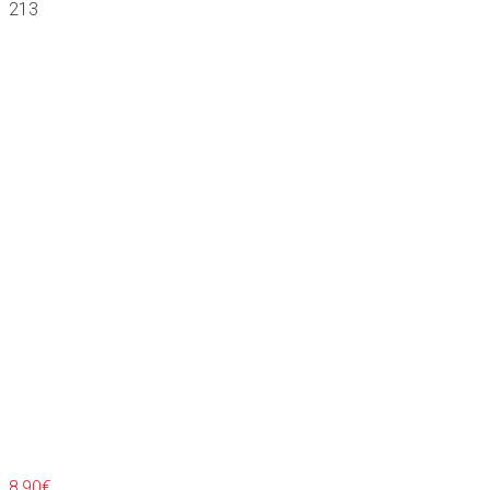
213
8,90
€