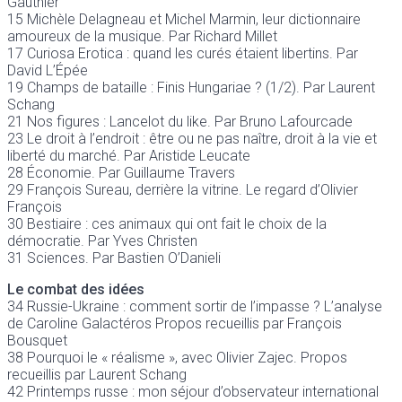
Gauthier
15 Michèle Delagneau et Michel Marmin, leur dictionnaire
amoureux de la musique. Par Richard Millet
17 Curiosa Erotica : quand les curés étaient libertins. Par
David L’Épée
19 Champs de bataille : Finis Hungariae ? (1/2). Par Laurent
Schang
21 Nos figures : Lancelot du like. Par Bruno Lafourcade
23 Le droit à l’endroit : être ou ne pas naître, droit à la vie et
liberté du marché. Par Aristide Leucate
28 Économie. Par Guillaume Travers
29 François Sureau, derrière la vitrine. Le regard d’Olivier
François
30 Bestiaire : ces animaux qui ont fait le choix de la
démocratie. Par Yves Christen
31 Sciences. Par Bastien O’Danieli
Le combat des idées
34 Russie-Ukraine : comment sortir de l’impasse ? L’analyse
de Caroline Galactéros Propos recueillis par François
Bousquet
38 Pourquoi le « réalisme », avec Olivier Zajec. Propos
recueillis par Laurent Schang
42 Printemps russe : mon séjour d’observateur international