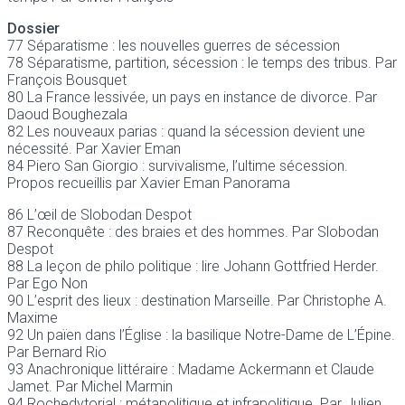
Dossier
77 Séparatisme : les nouvelles guerres de sécession
78 Séparatisme, partition, sécession : le temps des tribus. Par
François Bousquet
80 La France lessivée, un pays en instance de divorce. Par
Daoud Boughezala
82 Les nouveaux parias : quand la sécession devient une
nécessité. Par Xavier Eman
84 Piero San Giorgio : survivalisme, l’ultime sécession.
Propos recueillis par Xavier Eman Panorama
86 L’œil de Slobodan Despot
87 Reconquête : des braies et des hommes. Par Slobodan
Despot
88 La leçon de philo politique : lire Johann Gottfried Herder.
Par Ego Non
90 L’esprit des lieux : destination Marseille. Par Christophe A.
Maxime
92 Un païen dans l’Église : la basilique Notre-Dame de L’Épine.
Par Bernard Rio
93 Anachronique littéraire : Madame Ackermann et Claude
Jamet. Par Michel Marmin
94 Rochedytorial : métapolitique et infrapolitique. Par Julien