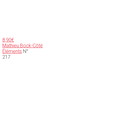
8,90
€
Mathieu Bock-Côté
Éléments
N°
217