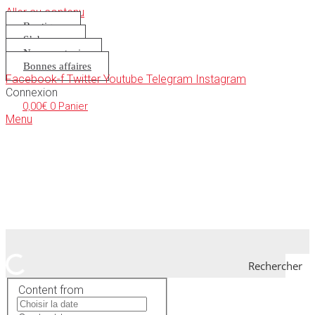
Aller au contenu
Boutique
S’abonner
Nous soutenir
Bonnes affaires
Facebook-f
Twitter
Youtube
Telegram
Instagram
Connexion
0,00
€
0
Panier
Menu
Rechercher
Content from