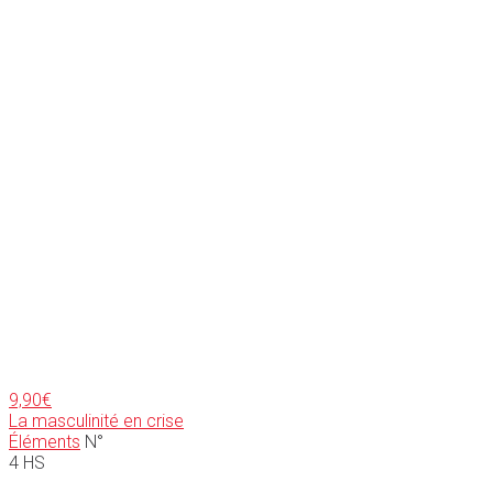
9,90
€
La masculinité en crise
Éléments
N°
4 HS