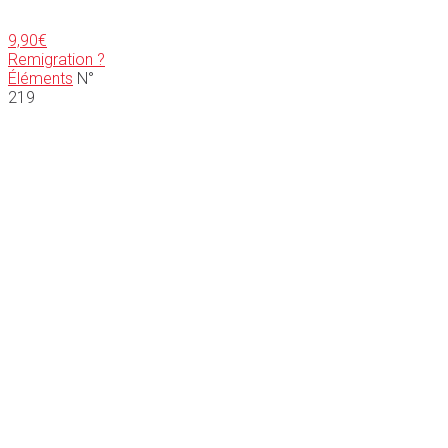
9,90
€
Remigration ?
Éléments
N°
219