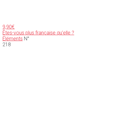
9,90
€
Êtes-vous plus française qu’elle ?
Éléments
N°
218