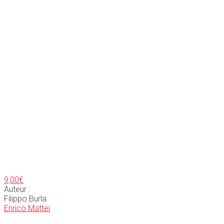
9,00
€
Auteur :
Filippo Burla
Enrico Mattei