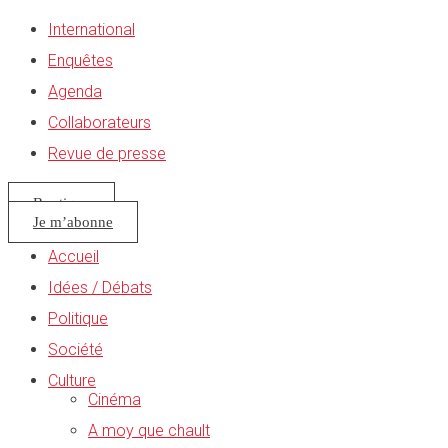
International
Enquêtes
Agenda
Collaborateurs
Revue de presse
Boutique
Je m’abonne
Accueil
Idées / Débats
Politique
Société
Culture
Cinéma
A moy que chault