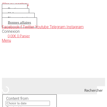
Aller au contenu
Boutique
S’abonner
Nous soutenir
Bonnes affaires
Facebook-f
Twitter
Youtube
Telegram
Instagram
Connexion
0,00
€
0
Panier
Menu
Rechercher
Content from