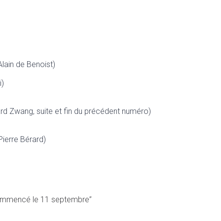
Alain de Benoist)
i)
rd Zwang, suite et fin du précédent numéro)
ierre Bérard)
a commencé le 11 septembre”