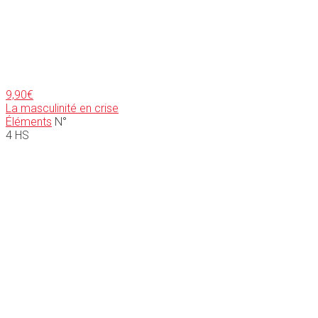
9,90
€
La masculinité en crise
Éléments
N°
4 HS