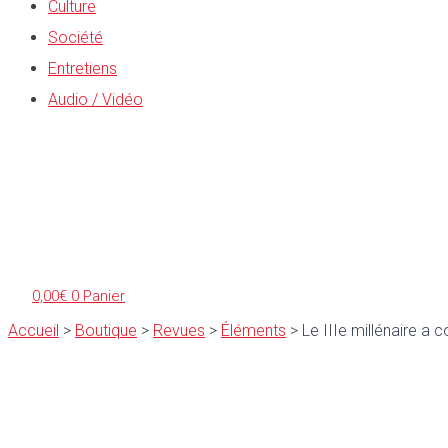
Culture
Société
Entretiens
Audio / Vidéo
0,00
€
0
Panier
Accueil
>
Boutique
>
Revues
>
Éléments
>
Le IIIe millénaire 