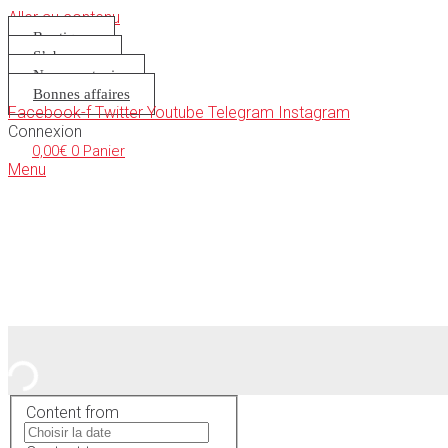
Aller au contenu
Boutique
S’abonner
Nous soutenir
Bonnes affaires
Facebook-f
Twitter
Youtube
Telegram
Instagram
Connexion
0,00
€
0
Panier
Menu
Content from