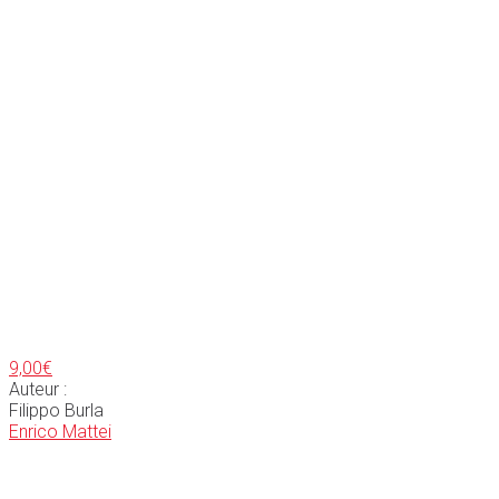
9,00
€
Auteur :
Filippo Burla
Enrico Mattei