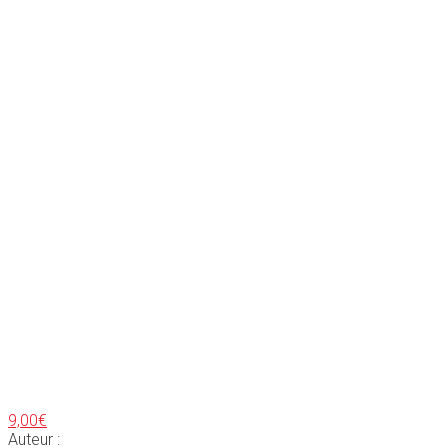
9,00
€
Auteur :