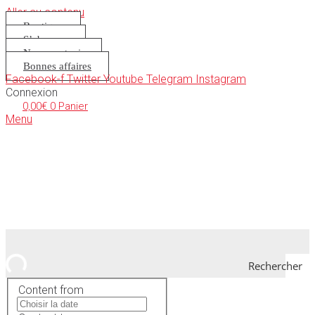
Aller au contenu
Boutique
S’abonner
Nous soutenir
Bonnes affaires
Facebook-f
Twitter
Youtube
Telegram
Instagram
Connexion
0,00
€
0
Panier
Menu
Rechercher
Content from