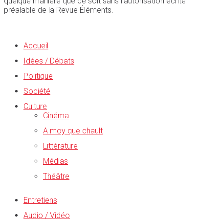
quelque manière que ce soit sans l'autorisation écrite
préalable de la Revue Éléments.
Accueil
Idées / Débats
Politique
Société
Culture
Cinéma
A moy que chault
Littérature
Médias
Théâtre
Entretiens
Audio / Vidéo