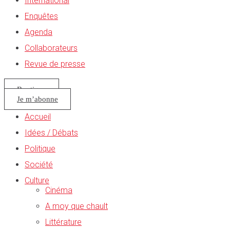
International
Enquêtes
Agenda
Collaborateurs
Revue de presse
Boutique
Je m’abonne
Accueil
Idées / Débats
Politique
Société
Culture
Cinéma
A moy que chault
Littérature