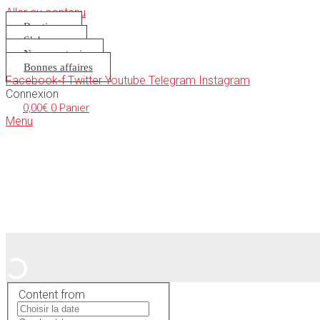
Aller au contenu
Boutique
S’abonner
Nous soutenir
Bonnes affaires
Facebook-f
Twitter
Youtube
Telegram
Instagram
Connexion
0,00
€
0
Panier
Menu
Content from