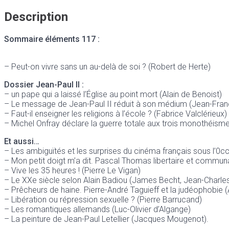
Description
Sommaire éléments 117 :
– Peut-on vivre sans un au-delà de soi ? (Robert de Herte)
Dossier Jean-Paul II :
– un pape qui a laissé l’Église au point mort (Alain de Benoist)
– Le message de Jean-Paul II réduit à son médium (Jean-Françoi
– Faut-il enseigner les religions à l’école ? (Fabrice Valclérieux)
– Michel Onfray déclare la guerre totale aux trois monothéisme
Et aussi…
– Les ambiguïtés et les surprises du cinéma français sous l’0c
– Mon petit doigt m’a dit. Pascal Thomas libertaire et commun
– Vive les 35 heures ! (Pierre Le Vigan)
– Le XXe siècle selon Alain Badiou (James Becht, Jean-Charle
– Prêcheurs de haine. Pierre-André Taguieff et la judéophobie (
– Libération ou répression sexuelle ? (Pierre Barrucand)
– Les romantiques allemands (Luc-Olivier d’Algange)
– La peinture de Jean-Paul Letellier (Jacques Mougenot).