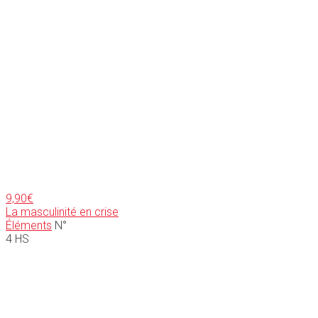
9,90
€
La masculinité en crise
Éléments
N°
4 HS