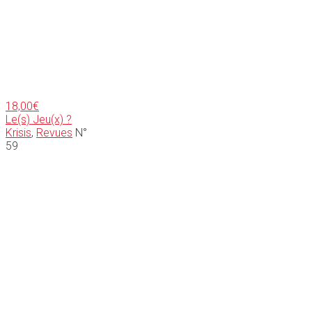
18,00
€
Le(s) Jeu(x) ?
Krisis
,
Revues
N°
59