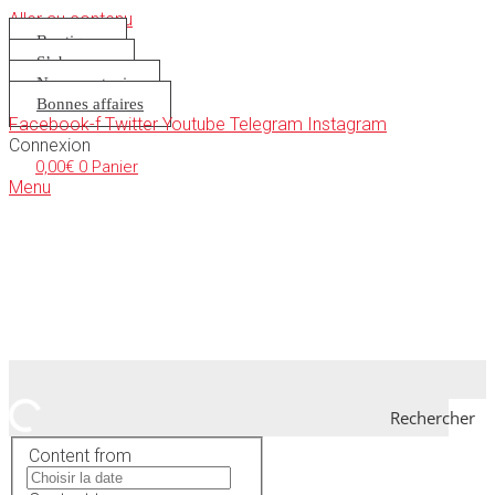
Aller au contenu
Boutique
S’abonner
Nous soutenir
Bonnes affaires
Facebook-f
Twitter
Youtube
Telegram
Instagram
Connexion
0,00
€
0
Panier
Menu
Rechercher
Content from