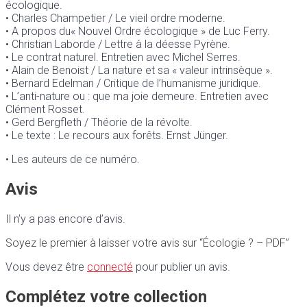
écologique.
• Charles Champetier /
Le vieil ordre moderne.
• A propos du« Nouvel Ordre écologique » de Luc Ferry.
• Christian Laborde /
Lettre
à
la déesse
Pyrène.
• Le contrat naturel. Entretien avec Michel Serres.
• Alain de Benoist /
La
nature et sa
«
valeur intrinsèque
».
• Bernard Edelman /
Critique de l’humanisme juridique.
• L’anti-nature ou : que ma joie demeure. Entretien avec
Clément Rosset.
• Gerd Bergfleth /
Théorie de la révolte.
• Le texte
: Le recours aux forêts. Ernst Jünger.
• Les auteurs de ce numéro.
Avis
Il n’y a pas encore d’avis.
Soyez le premier à laisser votre avis sur “Écologie ? – PDF”
Vous devez être
connecté
pour publier un avis.
Complétez votre collection