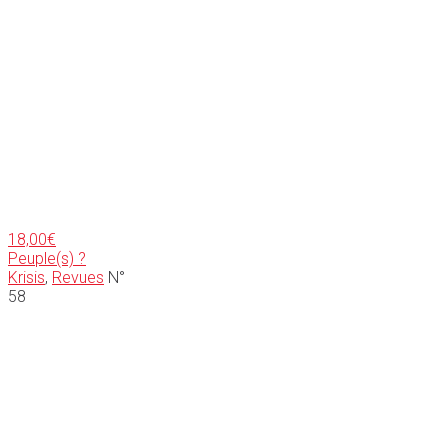
18,00
€
Peuple(s) ?
Krisis
,
Revues
N°
58