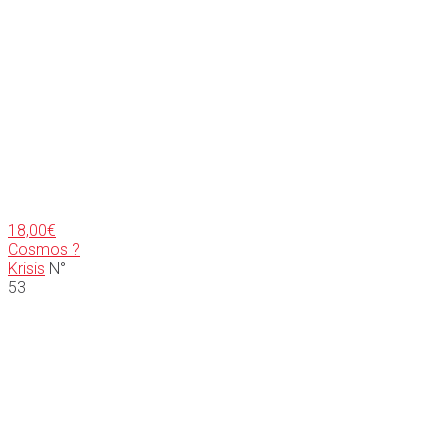
18,00
€
Cosmos ?
Krisis
N°
53