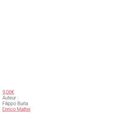
9,00
€
Auteur :
Filippo Burla
Enrico Mattei