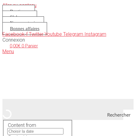
Aller au contenu
Boutique
S’abonner
Nous soutenir
Bonnes affaires
Facebook-f
Twitter
Youtube
Telegram
Instagram
Connexion
0,00
€
0
Panier
Menu
Rechercher
Content from