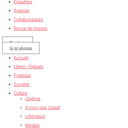
Enquêtes
Agenda
Collaborateurs
Revue de presse
Boutique
Je m’abonne
Accueil
Idées / Débats
Politique
Société
Culture
Cinéma
A moy que chault
Littérature
Médias