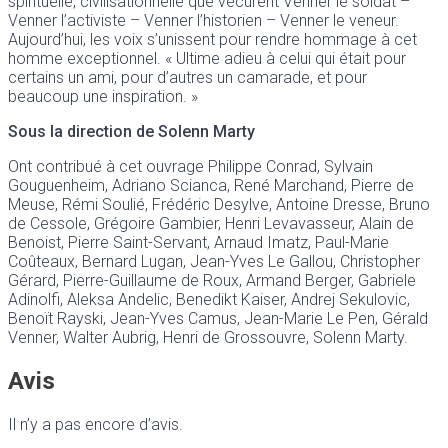
spirituelle, civilisationnelle que vécurent Venner le soldat –
Venner l’activiste – Venner l’historien – Venner le veneur.
Aujourd’hui, les voix s’unissent pour rendre hommage à cet
homme exceptionnel. « Ultime adieu à celui qui était pour
certains un ami, pour d’autres un camarade, et pour
beaucoup une inspiration. »
Sous la direction de Solenn Marty
Ont contribué à cet ouvrage Philippe Conrad, Sylvain
Gouguenheim, Adriano Scianca, René Marchand, Pierre de
Meuse, Rémi Soulié, Frédéric Desylve, Antoine Dresse, Bruno
de Cessole, Grégoire Gambier, Henri Levavasseur, Alain de
Benoist, Pierre Saint-Servant, Arnaud Imatz, Paul-Marie
Coûteaux, Bernard Lugan, Jean-Yves Le Gallou, Christopher
Gérard, Pierre-Guillaume de Roux, Armand Berger, Gabriele
Adinolfi, Aleksa Andelic, Benedikt Kaiser, Andrej Sekulovic,
Benoït Rayski, Jean-Yves Camus, Jean-Marie Le Pen, Gérald
Venner, Walter Aubrig, Henri de Grossouvre, Solenn Marty.
Avis
Il n’y a pas encore d’avis.