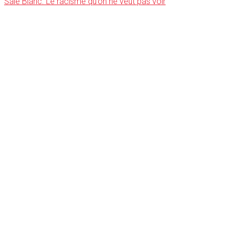
Sale Blanc. Le racisme qu’on ne veut pas voir