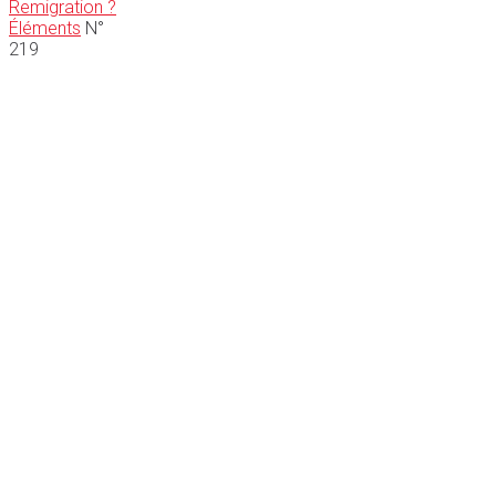
Remigration ?
Éléments
N°
219