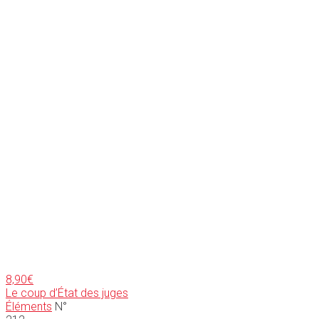
8,90
€
Le coup d’État des juges
Éléments
N°