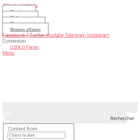
Aller au contenu
Boutique
S’abonner
Nous soutenir
Bonnes affaires
Facebook-f
Twitter
Youtube
Telegram
Instagram
Connexion
0,00
€
0
Panier
Menu
Rechercher
Content from