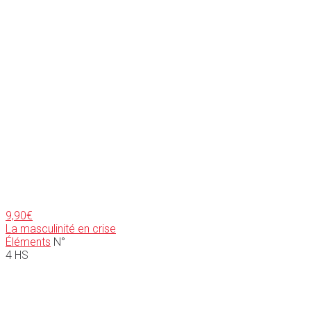
9,90
€
La masculinité en crise
Éléments
N°
4 HS