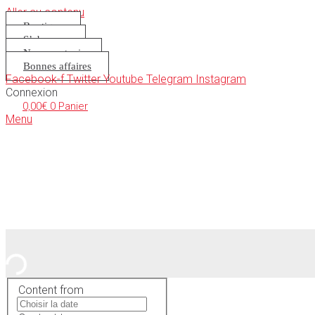
Aller au contenu
Boutique
S’abonner
Nous soutenir
Bonnes affaires
Facebook-f
Twitter
Youtube
Telegram
Instagram
Connexion
0,00
€
0
Panier
Menu
Content from