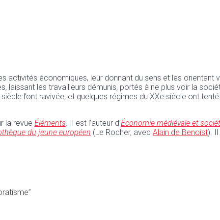
es activités économiques, leur donnant du sens et les orientant 
aissant les travailleurs démunis, portés à ne plus voir la sociét
e
siècle l’ont ravivée, et quelques régimes du XX
e
siècle ont tenté
r la revue
Éléments
. Il est l’auteur d’
Économie médiévale et sociét
iothèque du jeune européen
(Le Rocher, avec
Alain de Benoist
). I
poratisme”