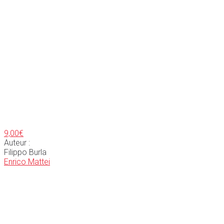
9,00
€
Auteur :
Filippo Burla
Enrico Mattei