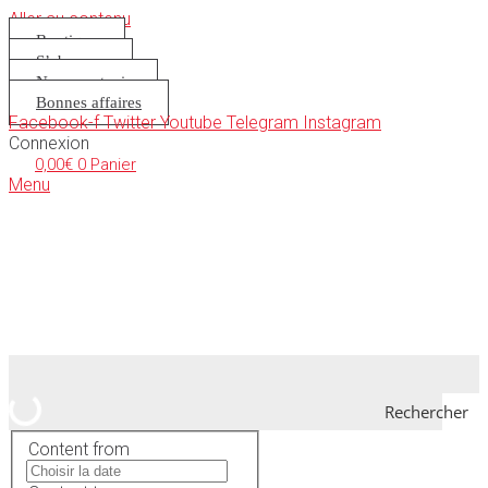
Aller au contenu
Boutique
S’abonner
Nous soutenir
Bonnes affaires
Facebook-f
Twitter
Youtube
Telegram
Instagram
Connexion
0,00
€
0
Panier
Menu
Rechercher
Content from