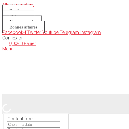
Aller au contenu
Boutique
S’abonner
Nous soutenir
Bonnes affaires
Facebook-f
Twitter
Youtube
Telegram
Instagram
Connexion
0,00
€
0
Panier
Menu
Content from