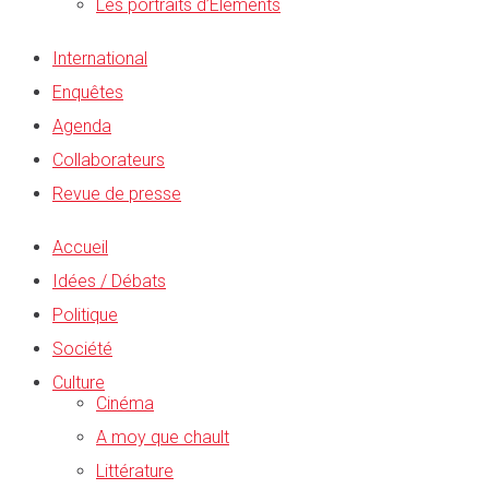
Les portraits d’Éléments
International
Enquêtes
Agenda
Collaborateurs
Revue de presse
Accueil
Idées / Débats
Politique
Société
Culture
Cinéma
A moy que chault
Littérature