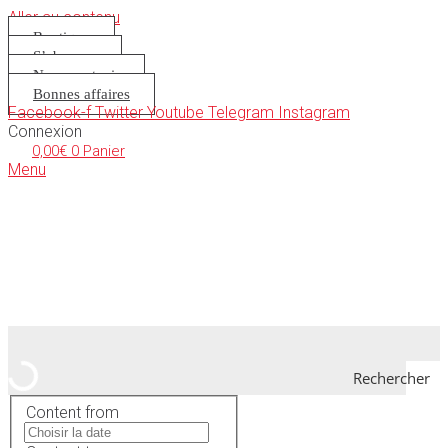
Aller au contenu
Boutique
S’abonner
Nous soutenir
Bonnes affaires
Facebook-f
Twitter
Youtube
Telegram
Instagram
Connexion
0,00
€
0
Panier
Menu
Rechercher
Content from