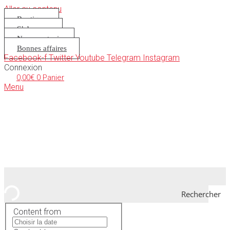
Aller au contenu
Boutique
S’abonner
Nous soutenir
Bonnes affaires
Facebook-f
Twitter
Youtube
Telegram
Instagram
Connexion
0,00
€
0
Panier
Menu
Rechercher
Content from