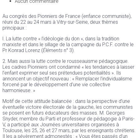
Aucun commentaire
Au congrès des Pionniers de France (enfance communiste),
réuni du 22 au 24 mars à Vitry-sur-Seine, deux thèmes
principaux :
l. La lutte contre « l’idéologie du don », dans la tradition
marxiste et dans le sillage de la campagne du P.C.F. contre le
Pr Konrad Lorenz (
Éléments
n° 3).
2. Mais aussi la lutte contre le rousseauisme pédagogique.
Les cadres Pionniers ont condamné « les tendances à laisser
l’enfant exprimer seul ses prétendues potentialités ». Ils
annoncent un objectif nouveau : « Remplacer l’individualisme
forcené par le développement d’une vie collective
harmonieuse. »
Motif de cette attitude balancée : dans la perspective d’une
éventuelle victoire électorale de la gauche, les communistes
se posent en futurs éducateurs des masses. M. Georges
Snyder, membre du Parti et professeur de pédagogie à Paris-
V, a participé aux Journées universitaires organisées à
Toulouse, les 25, 26 et 27 mars, par les enseignants chrétiens.
Il les a sévèrement admonestés : « Vous êtes passés d’un