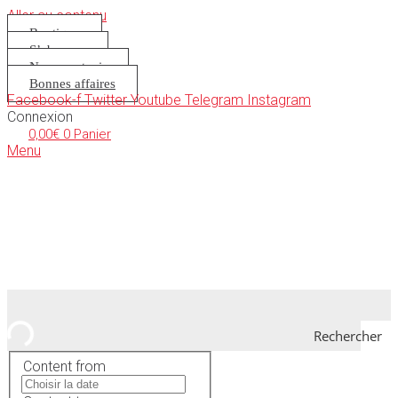
Aller au contenu
Boutique
S’abonner
Nous soutenir
Bonnes affaires
Facebook-f
Twitter
Youtube
Telegram
Instagram
Connexion
0,00
€
0
Panier
Menu
Rechercher
Content from