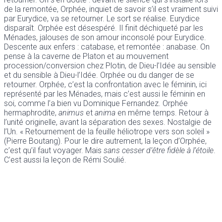
de la remontée, Orphée, inquiet de savoir s’il est vraiment suivi
par Eurydice, va se retourner. Le sort se réalise. Eurydice
disparaît. Orphée est désespéré. Il finit déchiqueté par les
Ménades, jalouses de son amour inconsolé pour Eurydice.
Descente aux enfers : catabase, et remontée : anabase. On
pense à la caverne de Platon et au mouvement
procession/conversion chez Plotin, de Dieu-l’Idée au sensible
et du sensible à Dieu-l’Idée. Orphée ou du danger de se
retourner. Orphée, c’est la confrontation avec le féminin, ici
représenté par les Ménades, mais c’est aussi le féminin en
soi, comme l’a bien vu Dominique Fernandez. Orphée
hermaphrodite,
animus
et
anima
en même temps. Retour à
l’unité originelle, avant la séparation des sexes. Nostalgie de
l’Un. « Retournement de la feuille héliotrope vers son soleil »
(Pierre Boutang). Pour le dire autrement, la leçon d’Orphée,
c’est qu’il faut voyager. Mais
sans cesser d’être fidèle à l’étoile
.
C’est aussi la leçon de Rémi Soulié.