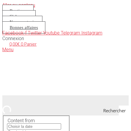
Aller au contenu
Boutique
S’abonner
Nous soutenir
Bonnes affaires
Facebook-f
Twitter
Youtube
Telegram
Instagram
Connexion
0,00
€
0
Panier
Menu
Rechercher
Content from