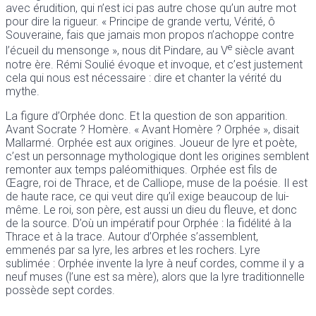
avec érudition, qui n’est ici pas autre chose qu’un autre mot
pour dire la rigueur. « Principe de grande vertu, Vérité, ô
Souveraine, fais que jamais mon propos n’achoppe contre
e
l’écueil du mensonge », nous dit Pindare, au V
siècle avant
notre ère. Rémi Soulié évoque et invoque, et c’est justement
cela qui nous est nécessaire : dire et chanter la vérité du
mythe.
La figure d’Orphée donc. Et la question de son apparition.
Avant Socrate ? Homère. « Avant Homère ? Orphée », disait
Mallarmé. Orphée est aux origines. Joueur de lyre et poète,
c’est un personnage mythologique dont les origines semblent
remonter aux temps paléomithiques. Orphée est fils de
Œagre, roi de Thrace, et de Calliope, muse de la poésie. Il est
de haute race, ce qui veut dire qu’il exige beaucoup de lui-
même. Le roi, son père, est aussi un dieu du fleuve, et donc
de la source. D’où un impératif pour Orphée : la fidélité à la
Thrace et à la trace. Autour d’Orphée s’assemblent,
emmenés par sa lyre, les arbres et les rochers. Lyre
sublimée : Orphée invente la lyre à neuf cordes, comme il y a
neuf muses (l’une est sa mère), alors que la lyre traditionnelle
possède sept cordes.