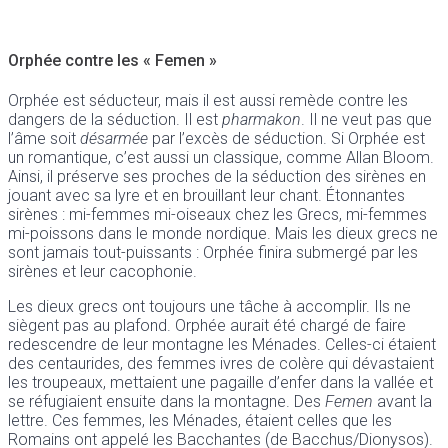
Orphée contre les « Femen »
Orphée est séducteur, mais il est aussi remède contre les
dangers de la séduction. Il est
pharmakon
. Il ne veut pas que
l’âme soit
désarmée
par l’excès de séduction. Si Orphée est
un romantique, c’est aussi un classique, comme Allan Bloom.
Ainsi, il préserve ses proches de la séduction des sirènes en
jouant avec sa lyre et en brouillant leur chant. Étonnantes
sirènes : mi-femmes mi-oiseaux chez les Grecs, mi-femmes
mi-poissons dans le monde nordique. Mais les dieux grecs ne
sont jamais tout-puissants : Orphée finira submergé par les
sirènes et leur cacophonie.
Les dieux grecs ont toujours une tâche à accomplir. Ils ne
siègent pas au plafond. Orphée aurait été chargé de faire
redescendre de leur montagne les Ménades. Celles-ci étaient
des centaurides, des femmes ivres de colère qui dévastaient
les troupeaux, mettaient une pagaille d’enfer dans la vallée et
se réfugiaient ensuite dans la montagne. Des
Femen
avant la
lettre. Ces femmes, les Ménades, étaient celles que les
Romains ont appelé les Bacchantes (de Bacchus/Dionysos).