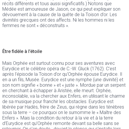
récits différents et tous aussi significatifs.) Notons que
Médée est amoureuse de Jason, ce qui peut expliquer son
dévouement à la cause de la quête de la Toison d’or. Les
divinités grecques ont des affects. Ni les hommes ni les
femmes ne sont « déconstruits ».
Être fidèle à l’étoile
Mais Orphée est surtout connu pour ses aventures avec
Eurydice et le célèbre opéra de C.-W. Gluck (1762). C’est
après l’épisode la Toison d’or qu’Orphée épouse Eurydice. Il
en a un fils, Musée. Eurydice est une nymphe (une divinité) et
son nom signifie « bonne » et « juste ». Mordue par un serpent
en cherchant à échapper à Aristée, elle meurt. Orphée,
inconsolable, va la chercher aux Enfers, en utilisant le charme
de sa musique pour franchir les obstacles. Eurydice est
libérée par Hadès, frère de Zeus, qui règne dans les ténèbres
sous la terre – ce pourquoi on le surnomme le « Maître des
Enfers ». Mais la condition du retour à la vie et à la terre
d’Eurydice est qu’Orphée remonte devant sa belle sans se
retourner. On s’en doute : devant le silence qui s’installe lors