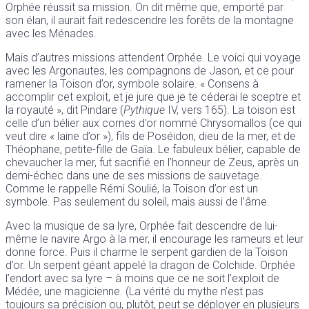
Orphée réussit sa mission. On dit même que, emporté par
son élan, il aurait fait redescendre les forêts de la montagne
avec les Ménades.
Mais d’autres missions attendent Orphée. Le voici qui voyage
avec les Argonautes, les compagnons de Jason, et ce pour
ramener la Toison d’or, symbole solaire. « Consens à
accomplir cet exploit, et je jure que je te céderai le sceptre et
la royauté », dit Pindare (
Pythique
IV, vers 165). La toison est
celle d’un bélier aux cornes d’or nommé Chrysomallos (ce qui
veut dire « laine d’or »), fils de Poséidon, dieu de la mer, et de
Théophane, petite-fille de Gaïa. Le fabuleux bélier, capable de
chevaucher la mer, fut sacrifié en l’honneur de Zeus, après un
demi-échec dans une de ses missions de sauvetage.
Comme le rappelle Rémi Soulié, la Toison d’or est un
symbole. Pas seulement du soleil, mais aussi de l’âme.
Avec la musique de sa lyre, Orphée fait descendre de lui-
même le navire Argo à la mer, il encourage les rameurs et leur
donne force. Puis il charme le serpent gardien de la Toison
d’or. Un serpent géant appelé la dragon de Colchide. Orphée
l’endort avec sa lyre – à moins que ce ne soit l’exploit de
Médée, une magicienne. (La vérité du mythe n’est pas
toujours sa précision ou, plutôt, peut se déployer en plusieurs