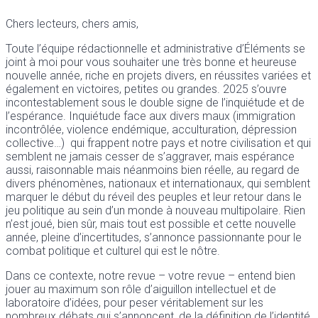
Chers lecteurs, chers amis,
Toute l’équipe rédactionnelle et administrative d’Éléments se
joint à moi pour vous souhaiter une très bonne et heureuse
nouvelle année, riche en projets divers, en réussites variées et
également en victoires, petites ou grandes. 2025 s’ouvre
incontestablement sous le double signe de l’inquiétude et de
l’espérance. Inquiétude face aux divers maux (immigration
incontrôlée, violence endémique, acculturation, dépression
collective…) qui frappent notre pays et notre civilisation et qui
semblent ne jamais cesser de s’aggraver, mais espérance
aussi, raisonnable mais néanmoins bien réelle, au regard de
divers phénomènes, nationaux et internationaux, qui semblent
marquer le début du réveil des peuples et leur retour dans le
jeu politique au sein d’un monde à nouveau multipolaire. Rien
n’est joué, bien sûr, mais tout est possible et cette nouvelle
année, pleine d’incertitudes, s’annonce passionnante pour le
combat politique et culturel qui est le nôtre.
Dans ce contexte, notre revue – votre revue – entend bien
jouer au maximum son rôle d’aiguillon intellectuel et de
laboratoire d’idées, pour peser véritablement sur les
nombreux débats qui s’annoncent, de la définition de l’identité