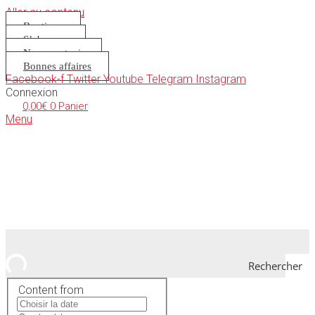
Aller au contenu
Boutique
S’abonner
Nous soutenir
Bonnes affaires
Facebook-f
Twitter
Youtube
Telegram
Instagram
Connexion
0,00
€
0
Panier
Menu
Rechercher
Content from