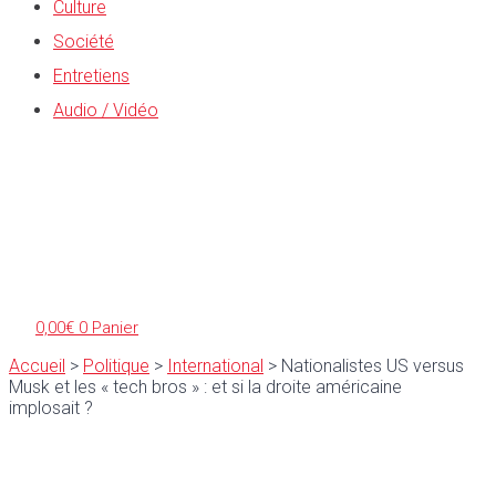
Culture
Société
Entretiens
Audio / Vidéo
0,00
€
0
Panier
Accueil
>
Politique
>
International
>
Nationalistes US versus
Musk et les « tech bros » : et si la droite américaine
implosait ?