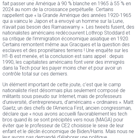
fait passer une Amérique à 90 % blanche en 1965 à 55 % en
2024 au nom de la croissance perpétuelle. Certains
rappellent que « la Grande Amérique des années 1920-1965
qui a vaincu le Japon et a envoyé un homme sur la Lune,
n’avait pas besoin des Ramaswamy ». Les tweets fusent, des
nationalistes américains redécouvrent Lothrop Stoddard et
sa critique de l’immigration économique asiatique en 1920.
Certains remontent même aux Gracques et la question des
esclaves et des propriétaires terriens ! Une enquête sur les
H1-B est menée, et la conclusion est sans appel : depuis
1990, les capitalistes américains font venir des immigrés
dans la Tech pour les payer moins cher et pour avoir un
contrôle total sur ces derniers.
Un élément important de cette joute, c’est que le camp
nationaliste n’est désormais plus seulement composé de
militants sous pseudo sur Internet, mais de professeurs
d’université, d’entrepreneurs, d’américains « ordinaires ». Matt
Gaetz, un des chefs de l’America First, ancien congressman,
déclare que « nous avons accueilli favorablement les tech
bros quand ils se sont précipités vers nous (MAGA) pour
éviter que le professeur de CE2 choisisse le sexe de leur
enfant et le déclin économique de Biden/Harris. Mais nous ne
leur avons pas demandé d’élaborer une politique