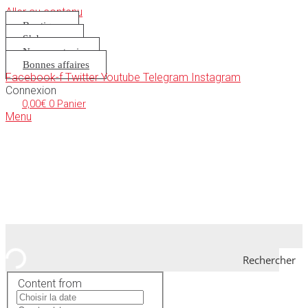
Aller au contenu
Boutique
S’abonner
Nous soutenir
Bonnes affaires
Facebook-f
Twitter
Youtube
Telegram
Instagram
Connexion
0,00
€
0
Panier
Menu
Rechercher
Content from