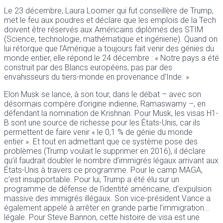
Le 23 décembre, Laura Loomer qui fut conseillère de Trump,
met le feu aux poudres et déclare que les emplois de la Tech
doivent être réservés aux Américains diplômés des STIM
(Science, technologie, mathématique et ingénierie). Quand on
lui rétorque que l’Amérique a toujours fait venir des génies du
monde entier, elle répond le 24 décembre : « Notre pays a été
construit par des Blancs européens, pas par des
envahisseurs du tiers-monde en provenance d’Inde. »
Elon Musk se lance, à son tour, dans le débat – avec son
désormais compère d’origine indienne, Ramaswamy –, en
défendant la nomination de Krishnan. Pour Musk, les visas H1-
B sont une source de richesse pour les États-Unis, car ils
permettent de faire venir « le 0,1 % de génie du monde
entier ». Et tout en admettant que ce système pose des
problèmes (Trump voulait le supprimer en 2016), il déclare
qu’il faudrait doubler le nombre d’immigrés légaux arrivant aux
États-Unis à travers ce programme. Pour le camp MAGA,
c’est insupportable. Pour lui, Trump a été élu sur un
programme de défense de l’identité américaine, d’expulsion
massive des immigrés illégaux. Son vice-président Vance a
également appelé à arrêter en grande partie l’immigration…
légale. Pour Steve Bannon, cette histoire de visa est une