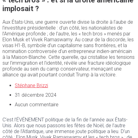
« tech bros » : et si la droite américaine
implosait ?
Aux États-Unis, une guerre ouverte divise la droite à l’aube de
l’investiture présidentielle : d’un côté, les nationalistes de
l’Amérique profonde ; de l’autre, les « tech bros » menés par
Elon Musk et Vivek Ramaswamy. Au cœur de la discorde, les
visas H1-B, symbole d’un capitalisme sans frontières, et la
nomination controversée d’un entrepreneur indien-américain
à la Maison-Blanche. Cette querelle, qui cristallise les tensions
sur l’immigration et l’identité, révèle une fracture idéologique
profonde au sein du camp conservateur, menaçant une
alliance qui avait pourtant conduit Trump à la victoire.
Stéphane Brizzi
31 décembre 2024
Aucun commentaire
C’est l’ÉVÉNEMENT politique de la fin de l’année aux États-
Unis. Alors que nous passons les fêtes de Noël, de l’autre
côté de l’Atlantique, une immense joute politique a lieu. D’un
côté : Elon Musk, Vivek Ramaswamy et les « tech bros » ; de