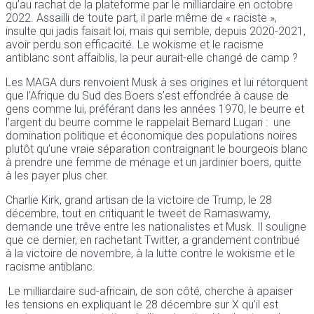
qu’au rachat de la plateforme par le milliardaire en octobre
2022. Assailli de toute part, il parle même de « raciste »,
insulte qui jadis faisait loi, mais qui semble, depuis 2020-2021,
avoir perdu son efficacité. Le wokisme et le racisme
antiblanc sont affaiblis, la peur aurait-elle changé de camp ?
Les MAGA durs renvoient Musk à ses origines et lui rétorquent
que l’Afrique du Sud des Boers s’est effondrée à cause de
gens comme lui, préférant dans les années 1970, le beurre et
l’argent du beurre comme le rappelait Bernard Lugan : une
domination politique et économique des populations noires
plutôt qu’une vraie séparation contraignant le bourgeois blanc
à prendre une femme de ménage et un jardinier boers, quitte
à les payer plus cher.
Charlie Kirk, grand artisan de la victoire de Trump, le 28
décembre, tout en critiquant le tweet de Ramaswamy,
demande une trêve entre les nationalistes et Musk. Il souligne
que ce dernier, en rachetant Twitter, a grandement contribué
à la victoire de novembre, à la lutte contre le wokisme et le
racisme antiblanc.
Le milliardaire sud-africain, de son côté, cherche à apaiser
les tensions en expliquant le 28 décembre sur X qu’il est