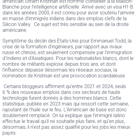
américain Sriram Krishnan est nommé conseiller à la Maison-
Blanche pour l’intelligence artificielle. Arrivé avec un visa H1-B
dans les années 2000, il est connu pour avoir soutenu l’arrivée
en masse d’immigrés indiens dans des emplois clefs de la
Silicon Valley. Ce sujet est très sensible au sein de la droite
américaine.
Symptôme du déclin des États-Unis pour Emmanuel Todd, la
crise de la formation d’ingénieurs, par rapport aux rivaux
russe et chinois, est seulement compensée par l’immigration
d’Indiens et d’Asiatiques. Pour les nationalistes blancs, dont le
nombre de militants explose depuis trois ans, et dont
l’influence dépasse désormais les réseaux sociaux, la
nomination de Krishnan est une provocation scandaleuse.
Certains bloggeurs affirment qu’entre 2021 et 2024, seuls
6 % des nouveaux emplois dans ces secteurs de haute
technologie furent donnés à des hommes blancs. Cette
statistique, publiée en 2023 mais qui ressort cette semaine,
rajoutant de l’huile sur le feu. L’Américain de base est donc
doublement remplacé. On lui explique que l’immigré latino
effectue le travail qu’il ne souhaite plus faire, et qu’en plus,
désormais, il n’est pas assez qualifié pour les jobs les mieux
payés.