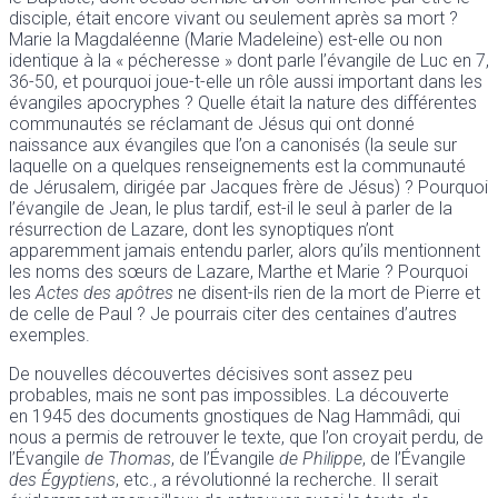
disciple, était encore vivant ou seulement après sa mort ?
Marie la Magdaléenne (Marie Madeleine) est-elle ou non
identique à la « pécheresse » dont parle l’évangile de Luc en 7,
36-50, et pourquoi joue-t-elle un rôle aussi important dans les
évangiles apocryphes ? Quelle était la nature des différentes
communautés se réclamant de Jésus qui ont donné
naissance aux évangiles que l’on a canonisés (la seule sur
laquelle on a quelques renseignements est la communauté
de Jérusalem, dirigée par Jacques frère de Jésus) ? Pourquoi
l’évangile de Jean, le plus tardif, est-il le seul à parler de la
résurrection de Lazare, dont les synoptiques n’ont
apparemment jamais entendu parler, alors qu’ils mentionnent
les noms des sœurs de Lazare, Marthe et Marie ? Pourquoi
les
Actes des apôtres
ne disent-ils rien de la mort de Pierre et
de celle de Paul ? Je pourrais citer des centaines d’autres
exemples.
De nouvelles découvertes décisives sont assez peu
probables, mais ne sont pas impossibles. La découverte
en 1945 des documents gnostiques de Nag Hammâdi, qui
nous a permis de retrouver le texte, que l’on croyait perdu, de
l’Évangile
de Thomas
, de l’Évangile
de Philippe
, de l’Évangile
des Égyptiens
, etc., a révolutionné la recherche. Il serait