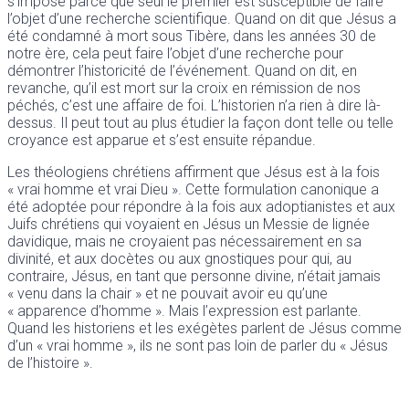
s’impose parce que seul le premier est susceptible de faire
l’objet d’une recherche scientifique. Quand on dit que Jésus a
été condamné à mort sous Tibère, dans les années 30 de
notre ère, cela peut faire l’objet d’une recherche pour
démontrer l’historicité de l’événement. Quand on dit, en
revanche, qu’il est mort sur la croix en rémission de nos
péchés, c’est une affaire de foi. L’historien n’a rien à dire là-
dessus. Il peut tout au plus étudier la façon dont telle ou telle
croyance est apparue et s’est ensuite répandue.
Les théologiens chrétiens affirment que Jésus est à la fois
« vrai homme et vrai Dieu ». Cette formulation canonique a
été adoptée pour répondre à la fois aux adoptianistes et aux
Juifs chrétiens qui voyaient en Jésus un Messie de lignée
davidique, mais ne croyaient pas nécessairement en sa
divinité, et aux docètes ou aux gnostiques pour qui, au
contraire, Jésus, en tant que personne divine, n’était jamais
« venu dans la chair » et ne pouvait avoir eu qu’une
« apparence d’homme ». Mais l’expression est parlante.
Quand les historiens et les exégètes parlent de Jésus comme
d’un « vrai homme », ils ne sont pas loin de parler du « Jésus
de l’histoire ».