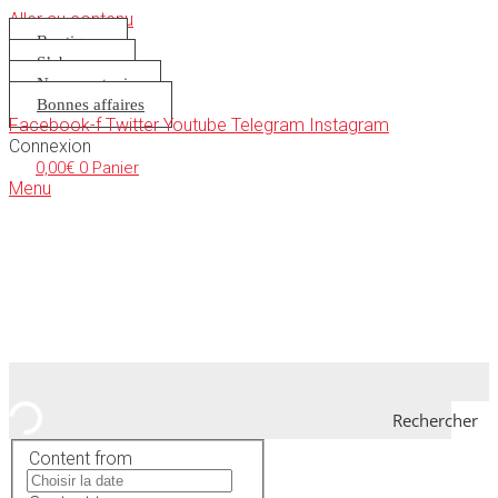
Aller au contenu
Boutique
S’abonner
Nous soutenir
Bonnes affaires
Facebook-f
Twitter
Youtube
Telegram
Instagram
Connexion
0,00
€
0
Panier
Menu
Rechercher
Content from