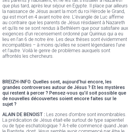
ses parents y habitaient, et ne les fait s’installer à Nazareth
que plus tard, après leur séjour en Égypte. Il place par ailleurs
la naissance de Jésus avant la mort du roi Hérode le Grand,
qui est mort en 4 avant notre ère. L’évangile de Luc affirme
au contraire que les parents de Jésus résidaient à Nazareth
et qu’ils ne se sont rendus à Bethléem que pour satisfaire aux
exigences d’un recensement ordonné par Quirinius qui a eu
lieu en l’an 6 de notre ère. Les deux thèses sont évidemment
incompatibles – à moins qu’elles ne soient légendaires l’une
et l’autre. Voilà le genre de problèmes auxquels sont
affrontés les chercheurs.
BREIZH-INFO.
Quelles sont, aujourd’hui encore, les
grandes controverses autour de Jésus ? Et les mystères
qui restent à percer ? Pensez-vous qu’il soit possible que
de nouvelles découvertes soient encore faites sur le
sujet ?
ALAIN DE BENOIST :
Les zones d’ombre sont innombrables.
La prédication de Jésus était-elle surtout de type sapientiel
ou de type eschatologique ? A-t-elle commencé quand Jean
le Baptiste, dont Jésus semble avoir commencé par être le