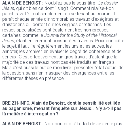
ALAIN DE BENOIST :
N’oubliez pas le sous-titre :
Le dossier
Jésus
, qui dit bien ce dont il s’agit. Comment réalise-t-on
pareil travail ? Tout simplement en se tenant au courant. Il
paraît chaque année d’innombrables travaux d’exégètes et
d’historiens qui portent sur les origines chrétiennes. Les
revues spécialisées sont également très nombreuses,
certaines, comme le
Journal for the Study of the Historical
Jesus
, étant entièrement consacrées à Jésus. Pour connaître
le sujet, il faut lire régulièrement les uns et les autres, les
annoter, les archiver, en évaluer le degré de cohérence et de
sérieux. C’est effectivement un gros travail, d’autant que la
majorité de ces travaux n’ont pas été traduits en français.
Mais c’est aussi le but de mon livre : présenter l’état actuel de
la question, sans rien masquer des divergences entre les
différentes thèses en présence.
BREIZH-INFO.
Alain
de Benoist
, dont la sensibilité est liée
au paganisme, menant l’enquête sur Jésus… N’y a-t-il pas
là matière à interrogation ?
ALAIN DE BENOIST :
Non, pourquoi ? Le fait de se sentir plus