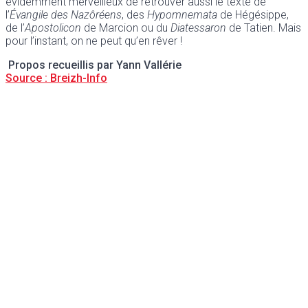
évidemment merveilleux de retrouver aussi le texte de
l’
Évangile des Nazôréens
, des
Hypomnemata
de Hégésippe,
de l’
Apostolicon
de Marcion ou du
Diatessaron
de Tatien. Mais
pour l’instant, on ne peut qu’en rêver !
Propos recueillis par Yann Vallérie
Source : Breizh-Info