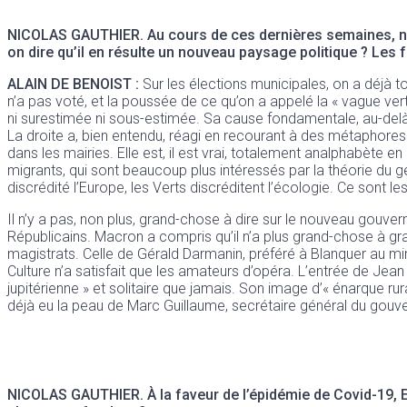
NICOLAS GAUTHIER.
Au cours de ces dernières semaines, n
on dire qu’il en résulte un nouveau paysage politique ? Les
ALAIN DE BENOIST :
Sur les élections municipales, on a déjà to
n’a pas voté, et la poussée de ce qu’on a appelé la « vague ver
ni surestimée ni sous-estimée. Sa cause fondamentale, au-delà d
La droite a, bien entendu, réagi en recourant à des métaphores r
dans les mairies. Elle est, il est vrai, totalement analphabète 
migrants, qui sont beaucoup plus intéressés par la théorie du 
discrédité l’Europe, les Verts discréditent l’écologie. Ce sont le
Il n’y a pas, non plus, grand-chose à dire sur le nouveau gouv
Républicains. Macron a compris qu’il n’a plus grand-chose à gr
magistrats. Celle de Gérald Darmanin, préféré à Blanquer au minis
Culture n’a satisfait que les amateurs d’opéra. L’entrée de Jea
jupitérienne » et solitaire que jamais. Son image d’« énarque ru
déjà eu la peau de Marc Guillaume, secrétaire général du gou
NICOLAS GAUTHIER.
À la faveur de l’épidémie de Covid-19