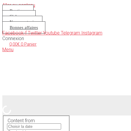
Aller au contenu
Boutique
S’abonner
Nous soutenir
Bonnes affaires
Facebook-f
Twitter
Youtube
Telegram
Instagram
Connexion
0,00
€
0
Panier
Menu
Content from