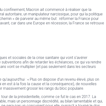
ent du confinement, Macron ait commencé à réaliser que la
al autoritaire, un manipulateur narcissique, pour qui la politique
e chemin » de parvenir au même but : réformer la France pour
’avant, car dans une Europe en récession, la France se retrouve
ues et sociales de la crise sanitaire qui vont s’avérer
e subventions afin de retarder les échéances, ce qui va rendre
 bilans vont se multiplier (et pas seulement dans les secteurs
 qu’aujourd’hui : « Plus on dispose d’un revenu élevé, plus on
 en est à la fois la cause et la conséquence), de nouvelles
 massivement grossir les rangs du bloc populaire.
tour de la présidentielle, comme ce fut le cas en 2017. La
ble, mais un personnage discrédité, au bilan lamentable et qui,
e sera pas un concurrent pour elle, puisqu’il a tourné le dos