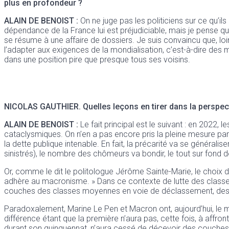
plus en profondeur ?
ALAIN DE BENOIST :
On ne juge pas les politiciens sur ce qu’il
dépendance de la France lui est préjudiciable, mais je pense qu’il
se résume à une affaire de dossiers. Je suis convaincu que, loi
l’adapter aux exigences de la mondialisation, c’est-à-dire des
dans une position pire que presque tous ses voisins.
NICOLAS GAUTHIER.
Quelles leçons en tirer dans la perspect
ALAIN DE BENOIST :
Le fait principal est le suivant : en 2022,
cataclysmiques. On n’en a pas encore pris la pleine mesure parc
la dette publique intenable. En fait, la précarité va se généralise
sinistrés), le nombre des chômeurs va bondir, le tout sur fond
Or, comme le dit le politologue Jérôme Sainte-Marie, le choix de
adhère au macronisme. » Dans ce contexte de lutte des classes,
couches des classes moyennes en voie de déclassement, des i
Paradoxalement, Marine Le Pen et Macron ont, aujourd’hui, le m
différence étant que la première n’aura pas, cette fois, à affr
durant son quinquennat, n’aura cessé de décevoir des couches de