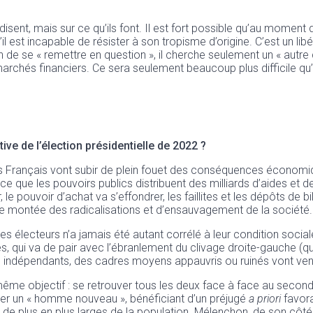
s disent, mais sur ce qu’ils font. Il est fort possible qu’au mom
 est incapable de résister à son tropisme d’origine. C’est un libér
n de se « remettre en question », il cherche seulement un « autr
 marchés financiers. Ce sera seulement beaucoup plus difficile qu
ive de l’élection présidentielle de 2022 ?
 les Français vont subir de plein fouet des conséquences économiq
e que les pouvoirs publics distribuent des milliards d’aides et d
r, le pouvoir d’achat va s’effondrer, les faillites et les dépôts de
 de montée des radicalisations et d’ensauvagement de la société.
s électeurs n’a jamais été autant corrélé à leur condition sociale
 qui va de pair avec l’ébranlement du clivage droite-gauche (qui
ndépendants, des cadres moyens appauvris ou ruinés vont venir
ême objectif : se retrouver tous les deux face à face au second 
onter un « homme nouveau », bénéficiant d’un préjugé
a priori
favora
 plus en plus larges de la population. Mélenchon, de son côté, n