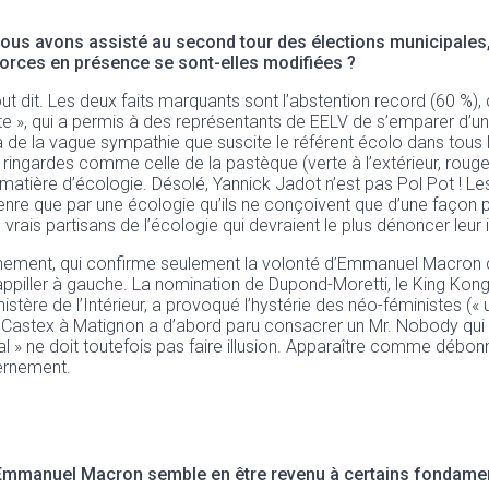
ous avons assisté au second tour des élections municipales,
 forces en présence se sont-elles modifiées ?
ut dit. Les deux faits marquants sont l’abstention record (60 %), q
te », qui a permis à des représentants de EELV de s’emparer d’un
e la vague sympathie que suscite le référent écolo dans tous les 
ingardes comme celle de la pastèque (verte à l’extérieur, rouge à 
en matière d’écologie. Désolé, Yannick Jadot n’est pas Pol Pot ! L
genre que par une écologie qu’ils ne conçoivent que d’une façon 
s vrais partisans de l’écologie qui devraient le plus dénoncer leur
ernement, qui confirme seulement la volonté d’Emmanuel Macron de
appiller à gauche. La nomination de Dupond-Moretti, le King Kong 
tère de l’Intérieur, a provoqué l’hystérie des néo-féministes (« u
n Castex à Matignon a d’abord paru consacrer un Mr. Nobody qui a
ral » ne doit toutefois pas faire illusion. Apparaître comme débon
vernement.
, Emmanuel Macron semble en être revenu à certains fondamen