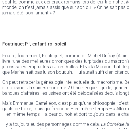
souffle, comme aux généraux romains lors de leur triomphe :
M
monde, on n’est jamais assis que sur son cul. » On ne sait pas ce q
jamais été [son] amant » ?
er
Foutriquet I
, enfant-roi soleil
Foutre, foutrement, Foutriquet, comme dit Michel Onfray (Albin 
livre l’une des meilleures chroniques des turpitudes du macr
jurons salés empruntés à Jules Vallès. Et voilà Macron rhabill
que Marine n’ait pas lu son bouquin. Il lui aurait suffi d’en cite
On peut retracer la généalogie intellectuelle du macronisme. 
simonisme. Un saint-simonisme 2.0, numérique, liquide, gender flui
banques d’affaires, les usines ont été délocalisées depuis longt
Mais Emmanuel Caméléon, c’est plus qu’une philosophie ; c’est
gants de boxe, mais qui fredonne – en même temps – « Allô ma
– en même temps – a peur du noir et dort toujours dans la c
Il y a toujours eu des personnages comme cela.
La Comédie h