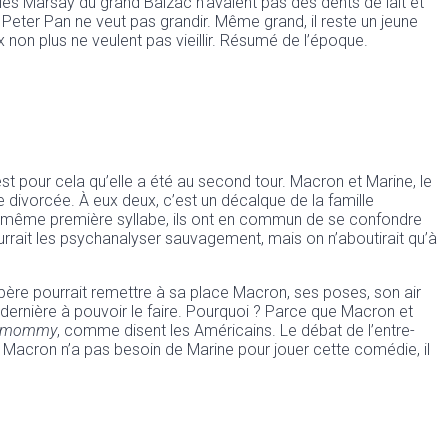
les Marsay du grand Balzac n’avaient pas des dents de lait et
. Peter Pan ne veut pas grandir. Même grand, il reste un jeune
non plus ne veulent pas vieillir. Résumé de l’époque.
st pour cela qu’elle a été au second tour. Macron et Marine, le
le divorcée. À eux deux, c’est un décalque de la famille
e même première syllabe, ils ont en commun de se confondre
rrait les psychanalyser sauvagement, mais on n’aboutirait qu’à
un père pourrait remettre à sa place Macron, ses poses, son air
 dernière à pouvoir le faire. Pourquoi ? Parce que Macron et
mommy
, comme disent les Américains. Le débat de l’entre-
, Macron n’a pas besoin de Marine pour jouer cette comédie, il