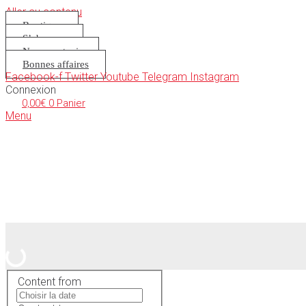
Aller au contenu
Boutique
S’abonner
Nous soutenir
Bonnes affaires
Facebook-f
Twitter
Youtube
Telegram
Instagram
Connexion
0,00
€
0
Panier
Menu
Content from