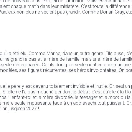
 de nouveau sous le soleil de l’ambition. Mais les Rastignac et 
daient chaque matin dans leur ministère. C’est toute la différence
n, eux non plus ne veulent pas grandir. Comme Dorian Gray, eux 
’il a été élu. Comme Marine, dans un autre genre. Elle aussi, c’e
 qui ne grandira pas et la mère de famille, mais une mère de famil
e seule désemparée. Car ils n’ont pas seulement en commun un
èles, ses figures récurrentes, ses héros involontaires. On pou
ue le père y est devenu totalement invisible et inutile. Or, seul 
 elle ne l’a pas mouché pendant le débat, c’est qu’elle était la
 : l’enfant-roi et la mère divorcée, le
teenager
et la
mom
ou la
une mère seule impuissante face à un ado avachi tout-puissant. Or
r an jusqu’en 2027 !