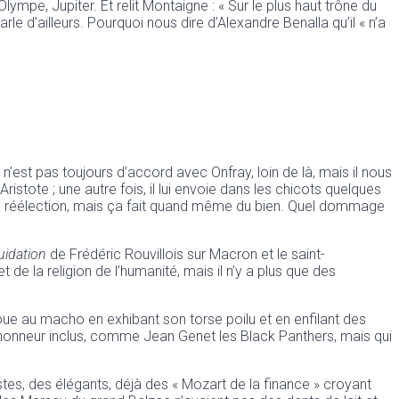
lympe, Jupiter. Et relit Montaigne : « Sur le plus haut trône du
arle d’ailleurs. Pourquoi nous dire d’Alexandre Benalla qu’il « n’a
’est pas toujours d’accord avec Onfray, loin de là, mais il nous
Aristote ; une autre fois, il lui envoie dans les chicots quelques
 sa réélection, mais ça fait quand même du bien. Quel dommage
uidation
de Frédéric Rouvillois sur Macron et le saint-
 de la religion de l’humanité, mais il n’y a plus que des
ue au macho en exhibant son torse poilu et en enfilant des
honneur inclus, comme Jean Genet les Black Panthers, mais qui
stes, des élégants, déjà des « Mozart de la finance » croyant