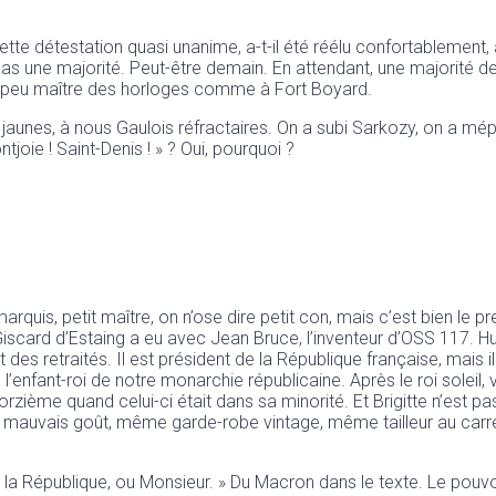
 détestation quasi unanime, a-t-il été réélu confortablement, ave
 pas une majorité. Peut-être demain. En attendant, une majorité de
n peu maître des horloges comme à Fort Boyard.
ets jaunes, à nous Gaulois réfractaires. On a subi Sarkozy, on a 
tjoie ! Saint-Denis ! » ? Oui, pourquoi ?
t marquis, petit maître, on n’ose dire petit con, mais c’est bien l
Giscard d’Estaing a eu avec Jean Bruce, l’inventeur d’OSS 117. H
 retraités. Il est président de la République française, mais il 
 l’enfant-roi de notre monarchie républicaine. Après le roi soleil, v
ième quand celui-ci était dans sa minorité. Et Brigitte n’est pas An
uvais goût, même garde-robe vintage, même tailleur au carré, a
 République, ou Monsieur. » Du Macron dans le texte. Le pouvoir l