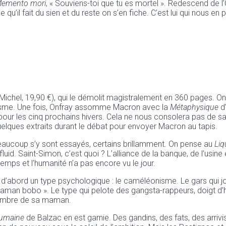
emento mori
, « Souviens-toi que tu es mortel ». Redescend de l’O
u’il fait du sien et du reste on s’en fiche. C’est lui qui nous en p
Michel, 19,90 €), qui le démolit magistralement en 360 pages. On n
onisme. Une fois, Onfray assomme Macron avec la
Métaphysique
d’
é pour les cinq prochains hivers. Cela ne nous consolera pas de
r quelques extraits durant le débat pour envoyer Macron au tapis.
Beaucoup s’y sont essayés, certains brillamment. On pense au
Liq
d. Saint-Simon, c’est quoi ? L’alliance de la banque, de l’usine et
emps et l’humanité n’a pas encore vu le jour.
 d’abord un type psychologique : le caméléonisme. Le gars qui jo
man bobo ». Le type qui pelote des gangsta-rappeurs, doigt d’
hambre de sa maman.
umaine
de Balzac en est garnie. Des gandins, des fats, des arrivi