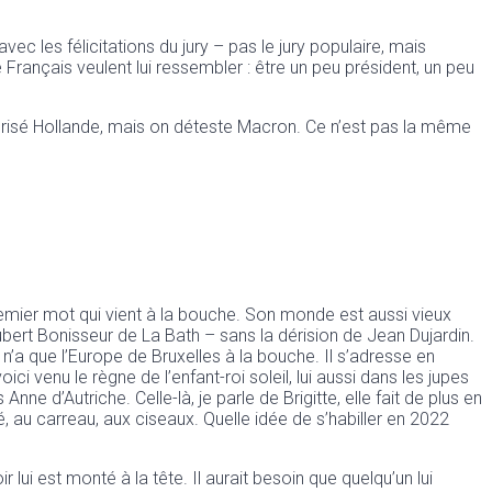
c les félicitations du jury – pas le jury populaire, mais
 Français veulent lui ressembler : être un peu président, un peu
méprisé Hollande, mais on déteste Macron. Ce n’est pas la même
e premier mot qui vient à la bouche. Son monde est aussi vieux
ubert Bonisseur de La Bath – sans la dérision de Jean Dujardin.
n’a que l’Europe de Bruxelles à la bouche. Il s’adresse en
oici venu le règne de l’enfant-roi soleil, lui aussi dans les jupes
ne d’Autriche. Celle-là, je parle de Brigitte, elle fait de plus en
u carreau, aux ciseaux. Quelle idée de s’habiller en 2022
ui est monté à la tête. Il aurait besoin que quelqu’un lui