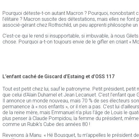
Pourquoi déteste-t-on autant Macron ? Pourquoi, nonobstant cette
l’élitaire ? Macron suscite des détestations, mais elles ne font
associé-gérant chez Rothschild, un peu apprenti philosophe u
C’est-ce qui le rend si insupportable, si imbuvable, à nous Gil
chose. Pourquoi a-t-on toujours envie de le gifler en criant « Mon
L’enfant caché de Giscard d’Estaing et d’OSS 117
Tout est petit chez lui, sauf le patronyme. Petit président, peti
que celui d’Alain Duhamel et Jean Lecanuet. C’est l’enfant que 
Il annonce un monde nouveau, mais 70 % de ses électeurs sont des
permanence à « nos enfants », or il n’en a pas. C’est lui d’ailleurs
de la reine mère, mais Emmanuel n’a plus l’âge de Louis le quatorz
plus penser à Claude Pompidou, la femme du président, même ma
comme un Rubik’s Cube des années 80 !
Revenons à Manu. « Hé Bousquet, tu m’appelles le président de la