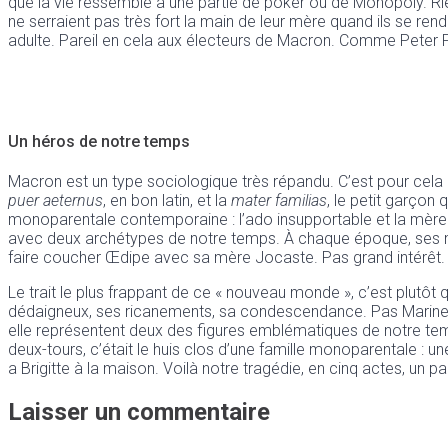
que la vie ressemble à une partie de poker ou de Monopoly. Rien
ne serraient pas très fort la main de leur mère quand ils se ren
adulte. Pareil en cela aux électeurs de Macron. Comme Peter Pa
Un héros de notre temps
Macron est un type sociologique très répandu. C’est pour cela qu
puer aeternus
, en bon latin, et la
mater familias
, le petit garçon
monoparentale contemporaine : l’ado insupportable et la mèr
avec deux archétypes de notre temps. À chaque époque, ses mod
faire coucher Œdipe avec sa mère Jocaste. Pas grand intérêt.
Le trait le plus frappant de ce « nouveau monde », c’est plutôt q
dédaigneux, ses ricanements, sa condescendance. Pas Marine. Si
elle représentent deux des figures emblématiques de notre temps
deux-tours, c’était le huis clos d’une famille monoparentale : 
a Brigitte à la maison. Voilà notre tragédie, en cinq actes, un pa
Laisser un commentaire