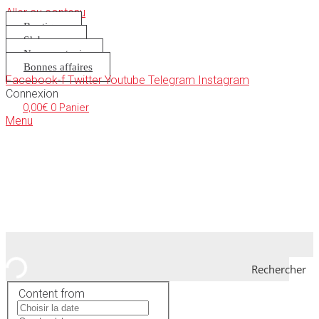
Aller au contenu
Boutique
S’abonner
Nous soutenir
Bonnes affaires
Facebook-f
Twitter
Youtube
Telegram
Instagram
Connexion
0,00
€
0
Panier
Menu
Rechercher
Content from