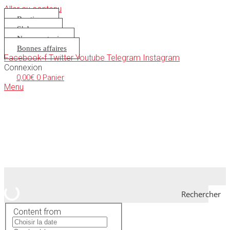
Aller au contenu
Boutique
S’abonner
Nous soutenir
Bonnes affaires
Facebook-f
Twitter
Youtube
Telegram
Instagram
Connexion
0,00
€
0
Panier
Menu
Rechercher
Content from