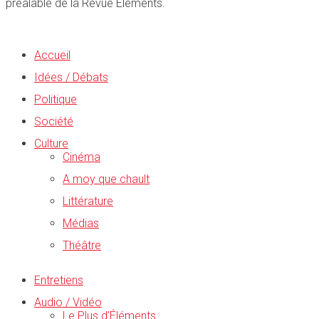
préalable de la Revue Éléments.
Accueil
Idées / Débats
Politique
Société
Culture
Cinéma
A moy que chault
Littérature
Médias
Théâtre
Entretiens
Audio / Vidéo
Le Plus d’Éléments