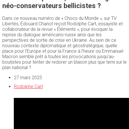
néo-conservateurs bellicistes ?
Dans ce nouveau numéro de « Chocs du Monde », sur TV
Libertés, Édouard Chanot reçoit Rodolphe Cart, essayiste et
collaborateur de la revue « Éléments », pour évoquer la
reprise du dialogue américano-russe ainsi que les
perspectives de sortie de crise en Ukraine. Au sein de ce
nouveau contexte diplomatique et géostratégique, quelle
place pour l’Europe et pour la France à l’heure où Emmanuel
Macron semble prêt à toutes les provocations jusqu’au-
boutistes pour tenter de redorer un blason plus que terni sur le
plan national ?
27 mars 2025
Rodolphe Cart