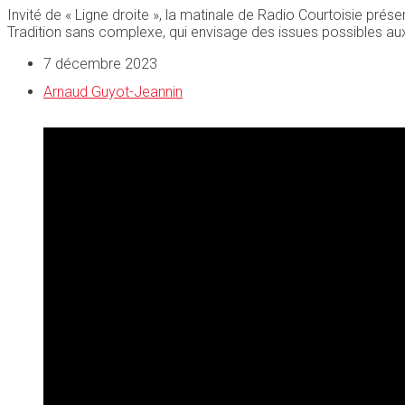
Invité de « Ligne droite », la matinale de Radio Courtoisie prés
Tradition sans complexe, qui envisage des issues possibles au
7 décembre 2023
Arnaud Guyot-Jeannin