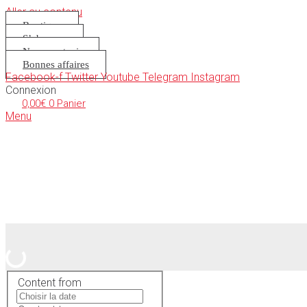
Aller au contenu
Boutique
S’abonner
Nous soutenir
Bonnes affaires
Facebook-f
Twitter
Youtube
Telegram
Instagram
Connexion
0,00
€
0
Panier
Menu
Content from