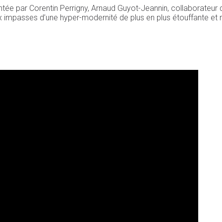
entée par Corentin Perrigny, Arnaud Guyot-Jeannin, collaborateur 
x impasses d’une hyper-modernité de plus en plus étouffante et 