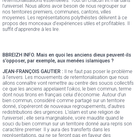
reterritorialisations essentielles. Tout un chacun vit mal dans
l’universel. Nous allons avoir besoin de nous regrouper sur
nos territoires premiers, communes, cantons, villes
moyennes. Les représentations polythéistes délivrent à ce
propos des monceaux d’expériences utiles et profitables. Il
suffit d’apprendre à les lire.
BBREIZH INFO.
Mais en quoi les anciens dieux peuvent-ils
s’opposer, par exemple, aux menées islamiques ?
JEAN-FRANÇOIS GAUTIER :
Il ne faut pas poser le problème
à l’envers. Les mouvements de reterritorialisation que nous
allons connaître vont remettre au centre des soucis collectifs
ce que les anciens appelaient l’
oïkos
, le bien commun, terme
dont nous tirons en français celui d’économie. Autour d’un
bien commun, considéré comme partagé sur un territoire
donné, s’opéreront de nouveaux regroupements, d’autres
redistributions des urgences. L’islam est une religion de
l’universel ; elle sera marginalisée, voire maudite quand le
souci du bien commun sur un territoire donné aura repris son
caractère premier. Il y aura des transferts dans les
représentations, qui ne se feront pas en faveur des