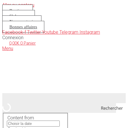
Aller au contenu
Boutique
S’abonner
Nous soutenir
Bonnes affaires
Facebook-f
Twitter
Youtube
Telegram
Instagram
Connexion
0,00
€
0
Panier
Menu
Rechercher
Content from