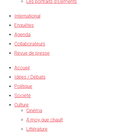
Les portraits d’Éléments
International
Enquêtes
Agenda
Collaborateurs
Revue de presse
Accueil
Idées / Débats
Politique
Société
Culture
Cinéma
A moy que chault
Littérature