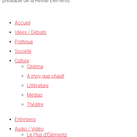
préalable de la Revue Éléments.
Accueil
Idées / Débats
Politique
Société
Culture
Cinéma
A moy que chault
Littérature
Médias
Théâtre
Entretiens
Audio / Vidéo
Le Plus d’Éléments