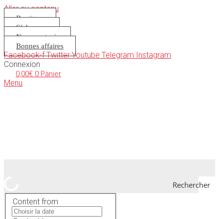
Aller au contenu
Boutique
S’abonner
Nous soutenir
Bonnes affaires
Facebook-f
Twitter
Youtube
Telegram
Instagram
Connexion
0,00
€
0
Panier
Menu
Rechercher
Content from