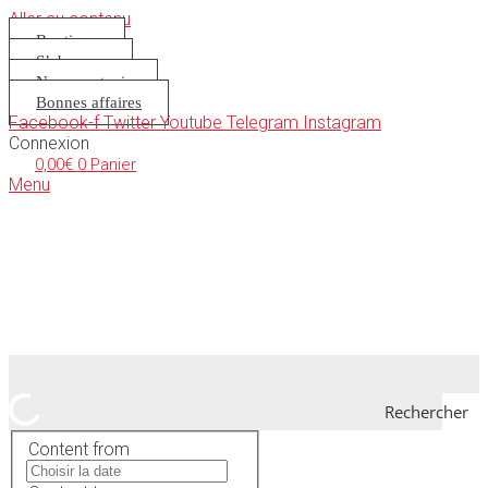
Aller au contenu
Boutique
S’abonner
Nous soutenir
Bonnes affaires
Facebook-f
Twitter
Youtube
Telegram
Instagram
Connexion
0,00
€
0
Panier
Menu
Rechercher
Content from