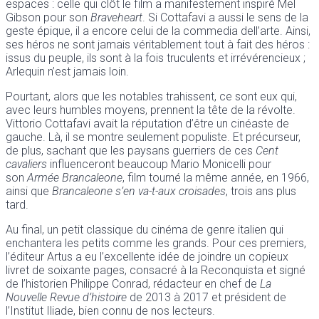
espaces : celle qui clôt le film a manifestement inspiré Mel
Gibson pour son
Braveheart
. Si Cottafavi a aussi le sens de la
geste épique, il a encore celui de la commedia dell’arte. Ainsi,
ses héros ne sont jamais véritablement tout à fait des héros :
issus du peuple, ils sont à la fois truculents et irrévérencieux ;
Arlequin n’est jamais loin.
Pourtant, alors que les notables trahissent, ce sont eux qui,
avec leurs humbles moyens, prennent la tête de la révolte.
Vittorio Cottafavi avait la réputation d’être un cinéaste de
gauche. Là, il se montre seulement populiste. Et précurseur,
de plus, sachant que les paysans guerriers de ces
Cent
cavaliers
influenceront beaucoup Mario Monicelli pour
son
Armée Brancaleone
, film tourné la même année, en 1966,
ainsi que
Brancaleone s’en va-t-aux croisades
, trois ans plus
tard.
Au final, un petit classique du cinéma de genre italien qui
enchantera les petits comme les grands. Pour ces premiers,
l’éditeur Artus a eu l’excellente idée de joindre un copieux
livret de soixante pages, consacré à la Reconquista et signé
de l’historien Philippe Conrad, rédacteur en chef de
La
Nouvelle Revue d’histoire
de 2013 à 2017 et président de
l’Institut Iliade, bien connu de nos lecteurs.